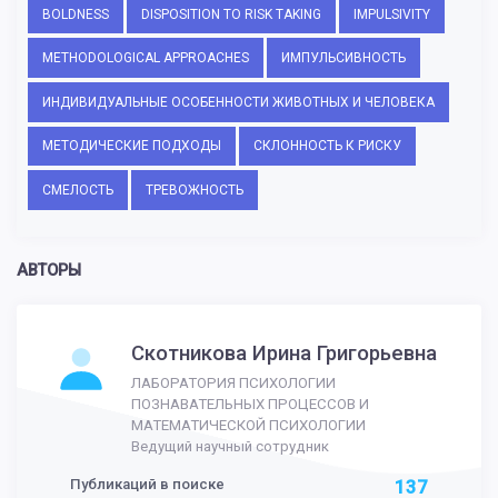
BOLDNESS
DISPOSITION TO RISK TAKING
IMPULSIVITY
METHODOLOGICAL APPROACHES
ИМПУЛЬСИВНОСТЬ
ИНДИВИДУАЛЬНЫЕ ОСОБЕННОСТИ ЖИВОТНЫХ И ЧЕЛОВЕКА
МЕТОДИЧЕСКИЕ ПОДХОДЫ
СКЛОННОСТЬ К РИСКУ
СМЕЛОСТЬ
ТРЕВОЖНОСТЬ
АВТОРЫ
Скотникова Ирина Григорьевна
ЛАБОРАТОРИЯ ПСИХОЛОГИИ
ПОЗНАВАТЕЛЬНЫХ ПРОЦЕССОВ И
МАТЕМАТИЧЕСКОЙ ПСИХОЛОГИИ
Ведущий научный сотрудник
Публикаций в поиске
137