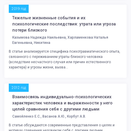
2019 год
Тяжелые жизненные события и их
психологические последствия: утрата или угроза
потери близкого
Казымова Надежда Наильевна, Харламенкова Наталья
Евгеньевна, Никитина
В статье анализируется специфика психотравматического опыта,
связанного с переживанием утраты близкого человека
(вследствие несчастного случая или причин естественного
характера) и угрозы жизни, вызва...
2012 год
Взаимосвязь индивидуально-психологических
характеристик человека и выраженности у него
целей сравнения себя с другими людьми
Самойленко Е.С., Васанов А.Ю., Корбут А.В.
В статье обсуждаются современные представления о целях и
мотивах сравнения человеком себя с другими людьми.