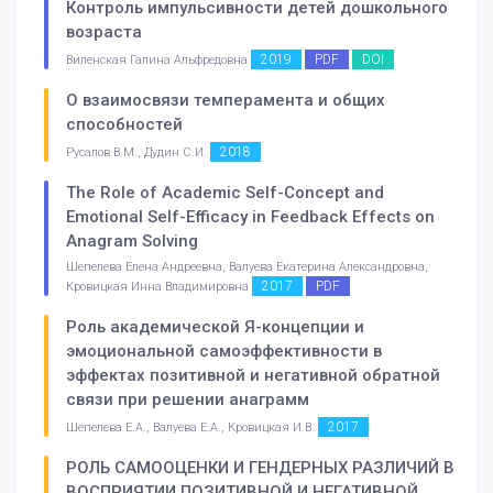
Контроль импульсивности детей дошкольного
возраста
2019
PDF
DOI
Виленская Галина Альфредовна
О взаимосвязи темперамента и общих
способностей
2018
Русалов В.М., Дудин С.И.
The Role of Academic Self-Concept and
Emotional Self-Efficacy in Feedback Effects on
Anagram Solving
Шепелева Елена Андреевна, Валуева Екатерина Александровна,
2017
PDF
Кровицкая Инна Владимировна
Роль академической Я-концепции и
эмоциональной самоэффективности в
эффектах позитивной и негативной обратной
связи при решении анаграмм
2017
Шепелева Е.А., Валуева Е.А., Кровицкая И.В.
РОЛЬ САМООЦЕНКИ И ГЕНДЕРНЫХ РАЗЛИЧИЙ В
ВОСПРИЯТИИ ПОЗИТИВНОЙ И НЕГАТИВНОЙ