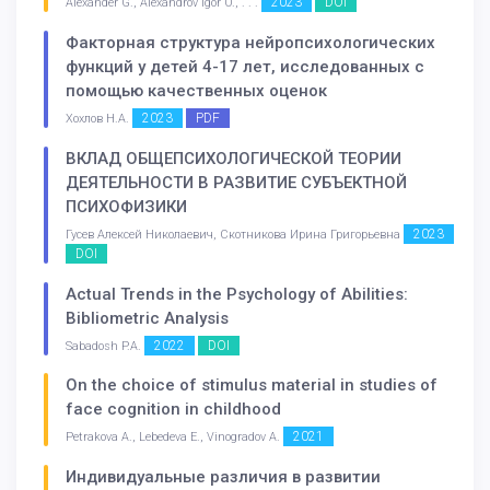
2023
DOI
Alexander G., Alexandrov Igor O., . . .
Факторная структура нейропсихологических
функций у детей 4-17 лет, исследованных с
помощью качественных оценок
2023
PDF
Хохлов Н.А.
ВКЛАД ОБЩЕПСИХОЛОГИЧЕСКОЙ ТЕОРИИ
ДЕЯТЕЛЬНОСТИ В РАЗВИТИЕ СУБЪЕКТНОЙ
ПСИХОФИЗИКИ
2023
Гусев Алексей Николаевич, Скотникова Ирина Григорьевна
DOI
Actual Trends in the Psychology of Abilities:
Bibliometric Analysis
2022
DOI
Sabadosh P.A.
On the choice of stimulus material in studies of
face cognition in childhood
2021
Petrakova A., Lebedeva E., Vinogradov A.
Индивидуальные различия в развитии