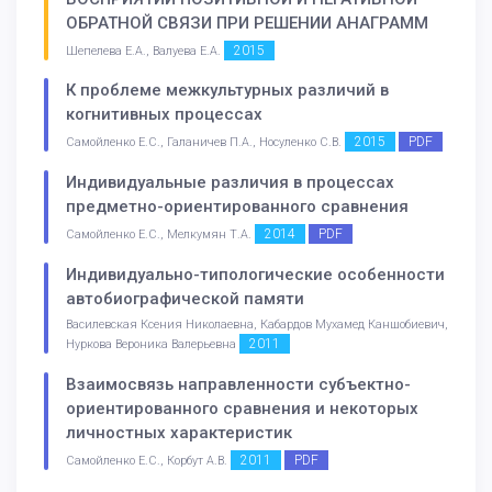
ОБРАТНОЙ СВЯЗИ ПРИ РЕШЕНИИ АНАГРАММ
2015
Шепелева Е.А., Валуева Е.А.
К проблеме межкультурных различий в
когнитивных процессах
2015
PDF
Самойленко Е.С., Галаничев П.А., Носуленко С.В.
Индивидуальные различия в процессах
предметно-ориентированного сравнения
2014
PDF
Самойленко Е.С., Мелкумян Т.А.
Индивидуально-типологические особенности
автобиографической памяти
Василевская Ксения Николаевна, Кабардов Мухамед Каншобиевич,
2011
Нуркова Вероника Валерьевна
Взаимосвязь направленности субъектно-
ориентированного сравнения и некоторых
личностных характеристик
2011
PDF
Самойленко Е.С., Корбут А.В.