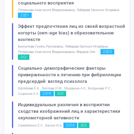
социального восприятия
Петракова Анастасия Владимировна, Лебедева Евгения Игоревна
2021
Эффект предпочтения лиц из своей возрастной
когорты (own-age bias) в образовательном
контексте
Баязитова Гузель Расимовна, Лебедева Евгения Игоревна,
2020
Петракова Анастасия Владимировна, Федоров Оле. . .
DOI
Социально-демографические факторы
приверженности к лечению при фибрилляции
предсердий: взгляд психолога
Шепелева Е.А., Лаптева Н.М., Мухорина А.К., Богданова Р.С.,
2019
DOI
Сыркина Е.А.
Индивидуальные различия в восприятии
сходства изображений лиц и характеристики
окуломоторной активности
2019
DOI
Самойленко Е.С., Басюл И.А.