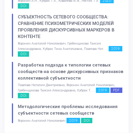
2020
Воронин А.Н., Кубрак Т.А., Ковалева Ю.В., Нестик Т.А.
DOI
СУБЪЕКТНОСТЬ СЕТЕВОГО СООБЩЕСТВА:
СРАВНЕНИЕ ПСИХОМЕТРИЧЕСКИХ МОДЕЛЕЙ
ПРОЯВЛЕНИЯ ДИСКУРСИВНЫХ МАРКЕРОВ В
КОНТЕНТЕ
Воронин Анатолий Николаевич, Гребенщикова Таисия
2019
Александровна, Кубрак Тина Анатольевна, Павлова Нат. . .
DOI
Разработка подхода к типологии сетевых
сообществ на основе дискурсивных признаков
коллективной субъектности
Павлова Наталия Дмитриевна, Воронин Анатолий Николаевич,
2019
PDF
Гребенщикова Таисия Александровна, Кубрак Т. . .
DOI
Методологические проблемы исследования
субъектности сетевых сообществ
2019
DOI
Воронин Анатолий Николаевич