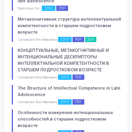
late adolescence
2015
PDF
Sipovskaya Ya.I.
Метакогнитивная структура интеллектуальной
компетентности в старшем подростковом
возрасте
2015
PDF
DOI
Сиповская Яна Ивановна
КОНЦЕПТУАЛЬНЫЕ, МЕТАКОГНИТИВНЫЕ И
ИНТЕНЦИОНАЛЬНЫЕ ДЕСКРИПТОРЫ
ИНТЕЛЛЕКТУАЛЬНОЙ КОМПЕТЕНТНОСТИ В
СТАРШЕМ ПОДРОСТКОВОМ ВОЗРАСТЕ
2015
PDF
Сиповская Яна Ивановна
The Structure of Intellectual Competence in Late
Adolescence
2015
PDF
Сиповская Яна Ивановна
Особенности измерения интенциональных
способностей в старшем подростковом
возрасте