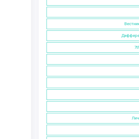
Вестник
Дифферен
7t
Лич