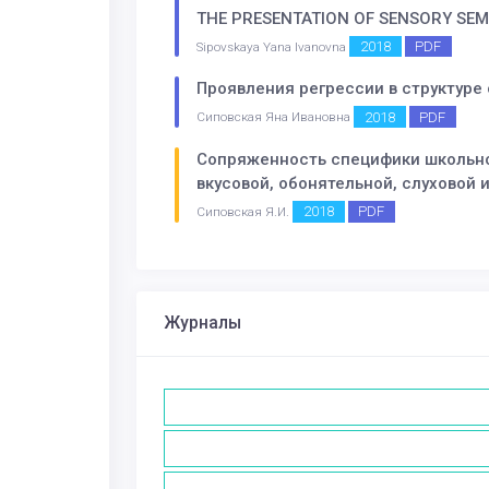
THE PRESENTATION OF SENSORY SEMA
2018
PDF
Sipovskaya Yana Ivanovna
Проявления регрессии в структуре
2018
PDF
Сиповская Яна Ивановна
Сопряженность специфики школьног
вкусовой, обонятельной, слуховой 
2018
PDF
Сиповская Я.И.
Журналы