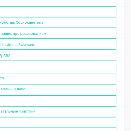
и
ихология. Социокинетика
ование, профессионализм
Behavioural Sciences
 EpSBS
es.
ременных наук.
вательные практики.