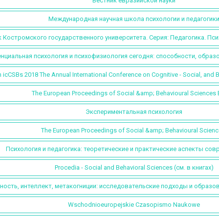
Вестник евразийской науки
Международная научная школа психологии и педагогик
 Костромского государственного университета. Серия: Педагогика. Пс
циальная психология и психофизиология сегодня: способности, образ
h icCSBs 2018 The Annual International Conference on Cognitive - Social, and 
The European Proceedings of Social &amp; Behavioural Sciences
Экспериментальная психология
The European Proceedings of Social &amp; Behavioural Scienc
Психология и педагогика: теоретические и практические аспекты сов
Procedia - Social and Behavioral Sciences (см. в книгах)
ность, интеллект, метакогниции: исследовательские подходы и образо
Wschodnioeuropejskie Czasopismo Naukowe