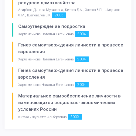
ресурсов домохозяйства
Агирбова Динара Мугазовна, Китова Д.А., Озеров В.П., Шидакова
2005
Ф.М., Шаповалов В.К.
Самоутверждение подростка
2004
Харламенкова Наталья Евгеньевна
Генез самоутверждения личности в процессе
взросления
2004
Харламенкова Наталья Евгеньевна
Генез самоутверждения личности в процессе
взросления
2004
Харламенкова Наталья Евгеньевна
Материальное самообеспечение личности в
изменяющихся социально-экономических
условиях России
2003
Китова Джульетта Альбертовна