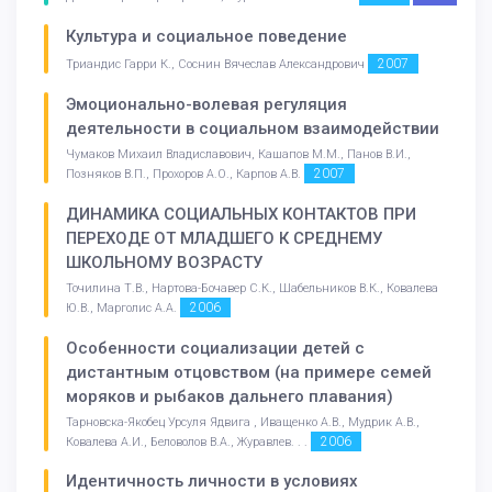
Культура и социальное поведение
2007
Триандис Гарри К., Соснин Вячеслав Александрович
Эмоционально-волевая регуляция
деятельности в социальном взаимодействии
Чумаков Михаил Владиславович, Кашапов М.М., Панов В.И.,
2007
Позняков В.П., Прохоров А.О., Карпов А.В.
ДИНАМИКА СОЦИАЛЬНЫХ КОНТАКТОВ ПРИ
ПЕРЕХОДЕ ОТ МЛАДШЕГО К СРЕДНЕМУ
ШКОЛЬНОМУ ВОЗРАСТУ
Точилина Т.В., Нартова-Бочавер С.К., Шабельников В.К., Ковалева
2006
Ю.В., Марголис А.А.
Особенности социализации детей с
дистантным отцовством (на примере семей
моряков и рыбаков дальнего плавания)
Тарновска-Якобец Урсуля Ядвига , Иващенко А.В., Мудрик А.В.,
2006
Ковалева А.И., Беловолов В.А., Журавлев. . .
Идентичность личности в условиях