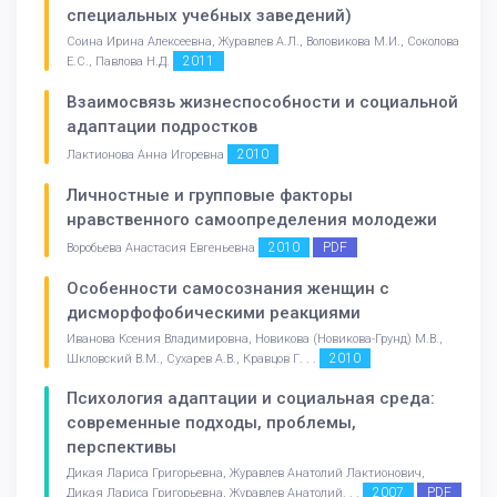
специальных учебных заведений)
Соина Ирина Алексеевна, Журавлев А.Л., Воловикова М.И., Соколова
2011
Е.С., Павлова Н.Д.
Взаимосвязь жизнеспособности и социальной
адаптации подростков
2010
Лактионова Анна Игоревна
Личностные и групповые факторы
нравственного самоопределения молодежи
2010
PDF
Воробьева Анастасия Евгеньевна
Особенности самосознания женщин с
дисморфофобическими реакциями
Иванова Ксения Владимировна, Новикова (Новикова-Грунд) М.В.,
2010
Шкловский В.М., Сухарев А.В., Кравцов Г. . .
Психология адаптации и социальная среда:
современные подходы, проблемы,
перспективы
Дикая Лариса Григорьевна, Журавлев Анатолий Лактионович,
2007
PDF
Дикая Лариса Григорьевна, Журавлев Анатолий. . .