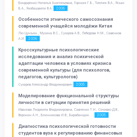
Бондаренко Наталья Анатольевна, Горская Г.Б., Толочек В.А., Ясько
2006
Б.А., Якобашвили В.А.
Особенности этнического самосознания
современной учащейся молодёжи Китая
Лю Цунъин , Мухина В.С., Сухарев А.В., Лебедева Н.М., Савенков
2006
А.И.
Кросскультурные психологические
исследования и анализ психической
адаптации человека в условиях кризиса
современной культуры (для психологов,
педагогов, культурологов)
2005
Сухарев Александр Владимирович
Моделирование функциональной структуры
личности в ситуации принятия решений
Иванова Людмила Владимировна, Савченко Т.Н., Сочивко Д.В.,
2005
Воронин А.Н., Блинникова И.В., Барабанщик. . .
Диагностика психологической готовности
студентов вуза к регулированию финансовых