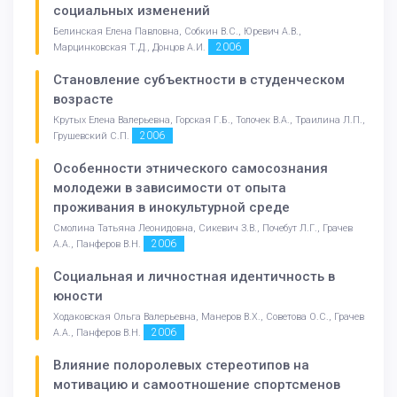
социальных изменений
Белинская Елена Павловна, Собкин В.С., Юревич А.В.,
2006
Марцинковская Т.Д., Донцов А.И.
Становление субъектности в студенческом
возрасте
Крутых Елена Валерьевна, Горская Г.Б., Толочек В.А., Траилина Л.П.,
2006
Грушевский С.П.
Особенности этнического самосознания
молодежи в зависимости от опыта
проживания в инокультурной среде
Смолина Татьяна Леонидовна, Сикевич З.В., Почебут Л.Г., Грачев
2006
А.А., Панферов В.Н.
Социальная и личностная идентичность в
юности
Ходаковская Ольга Валерьевна, Манеров В.Х., Советова О.С., Грачев
2006
А.А., Панферов В.Н.
Влияние полоролевых стереотипов на
мотивацию и самоотношение спортсменов