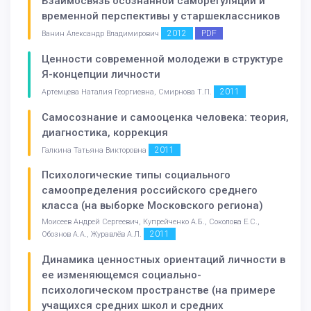
Взаимосвязь осознанной саморегуляции и
временной перспективы у старшеклассников
2012
PDF
Ванин Александр Владимирович
Ценности современной молодежи в структуре
Я-концепции личности
2011
Артемцева Наталия Георгиевна, Смирнова Т.П.
Самосознание и самооценка человека: теория,
диагностика, коррекция
2011
Галкина Татьяна Викторовна
Психологические типы социального
самоопределения российского среднего
класса (на выборке Московского региона)
Моисеев Андрей Сергеевич, Купрейченко А.Б., Соколова Е.С.,
2011
Обознов А.А., Журавлёв А.Л.
Динамика ценностных ориентаций личности в
ее изменяющемся социально-
психологическом пространстве (на примере
учащихся средних школ и средних