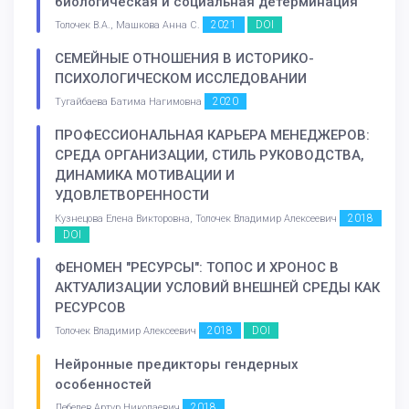
биологическая и социальная детерминация
2021
DOI
Толочек В.А., Машкова Анна С.
СЕМЕЙНЫЕ ОТНОШЕНИЯ В ИСТОРИКО-
ПСИХОЛОГИЧЕСКОМ ИССЛЕДОВАНИИ
2020
Тугайбаева Батима Нагимовна
ПРОФЕССИОНАЛЬНАЯ КАРЬЕРА МЕНЕДЖЕРОВ:
СРЕДА ОРГАНИЗАЦИИ, СТИЛЬ РУКОВОДСТВА,
ДИНАМИКА МОТИВАЦИИ И
УДОВЛЕТВОРЕННОСТИ
2018
Кузнецова Елена Викторовна, Толочек Владимир Алексеевич
DOI
ФЕНОМЕН "РЕСУРСЫ": ТОПОС И ХРОНОС В
АКТУАЛИЗАЦИИ УСЛОВИЙ ВНЕШНЕЙ СРЕДЫ КАК
РЕСУРСОВ
2018
DOI
Толочек Владимир Алексеевич
Нейронные предикторы гендерных
особенностей
2018
Лебедев Артур Николаевич