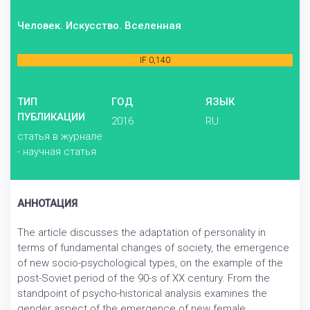
Человек. Искусство. Вселенная
IF 0,140
ТИП
ГОД
ЯЗЫК
ПУБЛИКАЦИИ
2016
RU
статья в журнале
- научная статья
АННОТАЦИЯ
The article discusses the adaptation of personality in
terms of fundamental changes of society, the emergence
of new socio-psychological types, on the example of the
post-Soviet period of the 90-s of XX century. From the
standpoint of psycho-historical analysis examines the
gender aspect of the emergence of new female