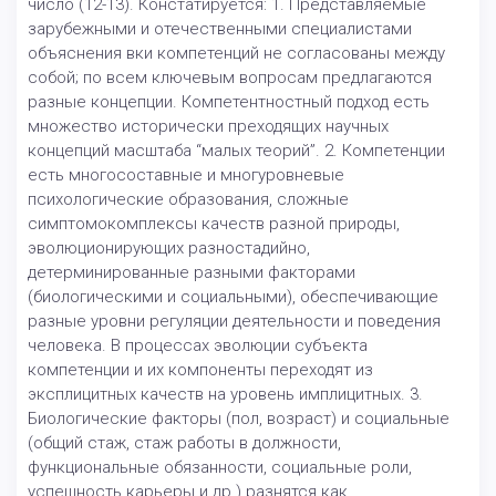
число (12-13). Констатируется: 1. Представляемые
зарубежными и отечественными специалистами
объяснения вки компетенций не согласованы между
собой; по всем ключевым вопросам предлагаются
разные концепции. Компетентностный подход есть
множество исторически преходящих научных
концепций масштаба “малых теорий”. 2. Компетенции
есть многосоставные и многуровневые
психологические образования, сложные
симптомокомплексы качеств разной природы,
эволюционирующих разностадийно,
детерминированные разными факторами
(биологическими и социальными), обеспечивающие
разные уровни регуляции деятельности и поведения
человека. В процессах эволюции субъекта
компетенции и их компоненты переходят из
эксплицитных качеств на уровень имплицитных. 3.
Биологические факторы (пол, возраст) и социальные
(общий стаж, стаж работы в должности,
функциональные обязанности, социальные роли,
успешность карьеры и др.) разнятся как