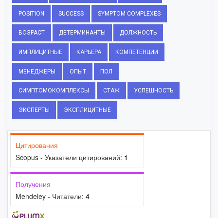
POSITION
SUCCESS
SYMPTOM COMPLEXES
ВОЗРАСТ
ДЕТЕРМИНАНТЫ
ДОЛЖНОСТЬ
ИМПЛИЦИТНЫЕ
КАРЬЕРА
КОМПЕТЕНЦИИ
МЕНЕДЖЕРЫ
ОПЫТ
ПОЛ
СИМПТОМОКОМПЛЕКСЫ
СТАЖ
УСПЕШНОСТЬ
ЭКСПЕРТЫ
ЭКСПЛИЦИТНЫЕ
Цитирования
Scopus - Указатели цитирований:
1
Получения
Mendeley - Читатели:
4