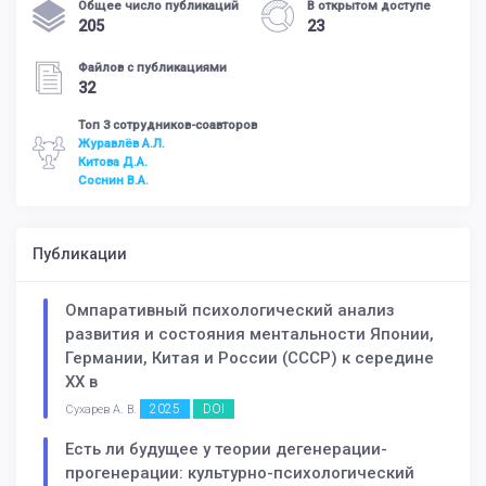
Общее число публикаций
В открытом доступе
205
23
Файлов с публикациями
32
Топ 3 сотрудников-соавторов
Журавлёв А.Л.
Китова Д.А.
Соснин В.А.
Публикации
Омпаративный психологический анализ
развития и состояния ментальности Японии,
Германии, Китая и России (СССР) к середине
XX в
2025
DOI
Сухарев А. В.
Есть ли будущее у теории дегенерации-
прогенерации: культурно-психологический