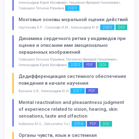
Александров Юрий Иосифович, Носуленко Валерий Николаевич,
2020
Савицкая Татьяна Юрьевна
Мозговые основы моральной оценки действий
2020
DOI
Арутюнова К.Р., Созинова И.М., Александров Ю.И.
Динамика сердечного ритма у индивидов при
оценке и описании ими эмоционально
окрашенных изображений
Савицкая Татьяна Юрьевна, Носуленко Валерий Николаевич,
2020
PDF
DOI
Александров Юрий Иосифович
Дедифференциация системного обеспечения
поведения в начале научения
2017
PDF
Бахчина А.В., Александров Ю.И.
Mental reactivation and pleasantness judgment
of experience related to vision, hearing, skin
sensations, taste and olfaction
2016
PDF
DOI
Kolbeneva M.G., Aleksandrov Yu.I.
Органы чувств, язык и системная