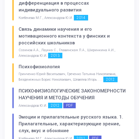
дифференциация в процессах
индивидуального развития
2014
Колбенева М.Г., Александров Ю.И.
Связь динамики научения и его
мотивационного контекста у финских и
российских школьников
Созинов А.А., Лаукка С., Главинская Л.А., Ширинкина А.И.,
2013
Александров Ю.И.
Психофизиология
Гринченко Юрий Васильевич, Греченко Татьяна Николаевна,
2012
Безденежных Борис Николаевич, Шевелев Игорь . . .
ПСИХОФИЗИОЛОГИЧЕСКИЕ ЗАКОНОМЕРНОСТИ
НАУЧЕНИЯ И МЕТОДЫ ОБУЧЕНИЯ
2012
PDF
Александров Ю.И.
Эмоции и прилагательные русского языка. 1.
Прилагательные, характеризующие зрение,
слух, вкус и обоняние
2011
PDF
Колбенева М.Г., Александров Ю.И.