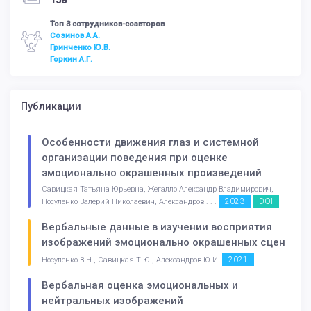
158
Топ 3 сотрудников-соавторов
Созинов А.А.
Гринченко Ю.В.
Горкин А.Г.
Публикации
Особенности движения глаз и системной
организации поведения при оценке
эмоционально окрашенных произведений
Савицкая Татьяна Юрьевна, Жегалло Александр Владимирович,
2023
DOI
Носуленко Валерий Николаевич, Александров . . .
Вербальные данные в изучении восприятия
изображений эмоционально окрашенных сцен
2021
Носуленко В.Н., Савицкая Т.Ю., Александров Ю.И.
Вербальная оценка эмоциональных и
нейтральных изображений