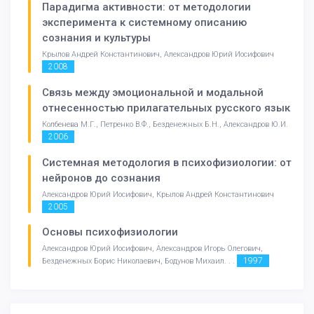
Парадигма активности: от методологии
эксперимента к системному описанию
сознания и культуры
Крылов Андрей Константинович, Александров Юрий Иосифович
2008
Связь между эмоциональной и модальной
отнесенностью прилагательных русского язык
Колбенева М.Г., Петренко В.Ф., Безденежных Б.Н., Александров Ю.И.
2006
Системная методология в психофизиологии: от
нейронов до сознания
Александров Юрий Иосифович, Крылов Андрей Константинович
2005
Основы психофизиологии
Александров Юрий Иосифович, Александров Игорь Олегович,
1997
Безденежных Борис Николаевич, Бодунов Михаил. . .