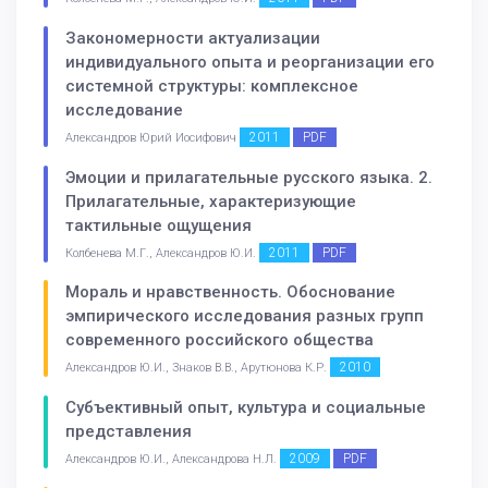
Закономерности актуализации
индивидуального опыта и реорганизации его
системной структуры: комплексное
исследование
2011
PDF
Александров Юрий Иосифович
Эмоции и прилагательные русского языка. 2.
Прилагательные, характеризующие
тактильные ощущения
2011
PDF
Колбенева М.Г., Александров Ю.И.
Мораль и нравственность. Обоснование
эмпирического исследования разных групп
современного российского общества
2010
Александров Ю.И., Знаков В.В., Арутюнова К.Р.
Субъективный опыт, культура и социальные
представления
2009
PDF
Александров Ю.И., Александрова Н.Л.