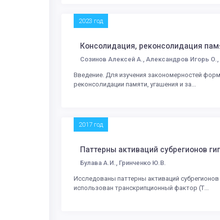
2023 год
Консолидация, реконсолидация памя
Созинов Алексей А., Александров Игорь О., Г
Введение. Для изучения закономерностей фор
реконсолидации памяти, угашения и за...
2017 год
Паттерны активаций субрегионов ги
Булава А.И., Гринченко Ю.В.
Исследованы паттерны активаций субрегионов 
использован транскрипционный фактор (Т...