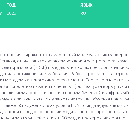
ГОД
ЯЗЫК
ья
2025
RU
 сравнения выраженности изменений молекулярных маркеров 
бегания, отличающихся уровнем вовлечения стресс-реализую
фактора мозга (BDNF) в медиальных зонах префронтальной к
ения: достижения или избегания. Работа проведена на взросл
 методом на криогенных срезах мозга. После предваритель
ия поведению нажатия на педаль: 1) для запуска кормушки и п
й анализ иммунореактивности в прелим-бической и инфралим
мунопозитивных клеток у животных группы обучения поведени
. Также обнаружена связь уровня BDNF с индивидуальными ра
 Делается вывод о вовлечении медиальных зон префронтально
о в значимо меньшей степени. Обсуждается вероятная роль с