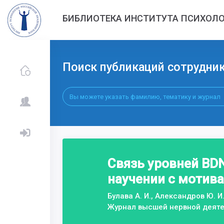
БИБЛИОТЕКА ИНСТИТУТА ПСИХОЛО
Поиск публикаций сотрудни
Связь уровней BD
научении с мотив
Булава А. И., Александров Ю. И
Журнал высшей нервной деяте