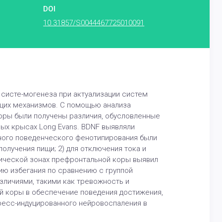
DOI
10.31857/S0044467725010091
систе-могенеза при актуализации систем
щих механизмов. С помощью анализа
оры были получены различия, обусловленные
ых крысах Long Evans. BDNF выявляли
ного поведенческого фенотипирования были
олучения пищи; 2) для отключения тока и
бической зонах префронтальной коры выявил
ю избегания по сравнению с группой
зличиями, такими как тревожность и
й коры в обеспечение поведения достижения,
тресс-индуцированного нейровоспаления в