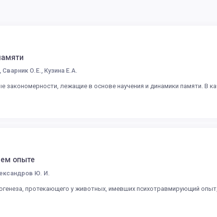
памяти
 Сварник О.Е., Кузина Е.А.
е закономерности, лежащие в основе научения и динамики памяти. В к
щем опыте
Александров Ю. И.
могенеза, протекающего у животных, имевших психотравмирующий опыт