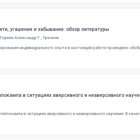
ти, угашение и забывание: обзор литературы
оркин Александр Г., Греченк. . .
мирования индивидуального опыта в настоящей работе проведено обоб
ппокампа в ситуациях аверсивного и неаверсивного науче
гиппокампа в ситуациях аверсивного и неаверсивного научения. В кач