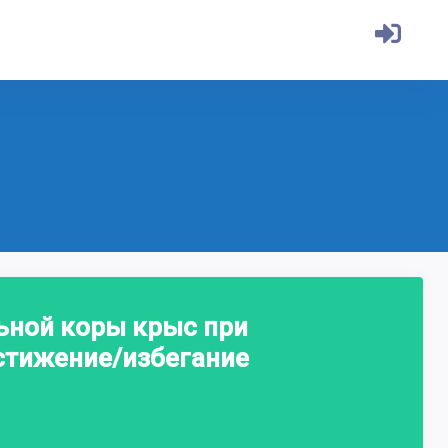
ьной коры крыс при
стижение/избегание