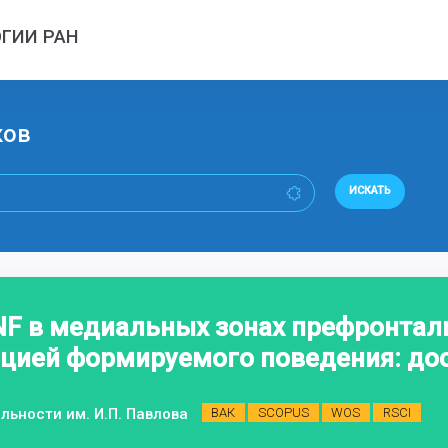
ГИИ РАН
ков
ИСКАТЬ
NF в медиальных зонах префронтал
ацией формируемого поведения: до
.
льности им. И.П. Павлова
ВАК
SCOPUS
WOS
RSCI