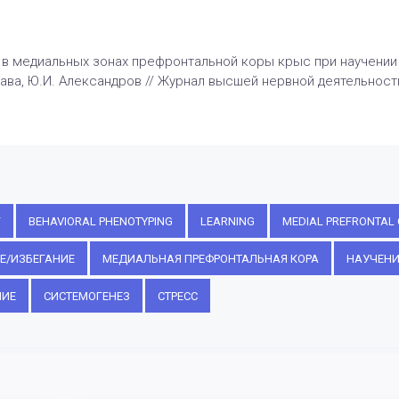
NF в медиальных зонах префронтальной коры крыс при научени
ава, Ю.И. Александров // Журнал высшей нервной деятельности им
F
BEHAVIORAL PHENOTYPING
LEARNING
MEDIAL PREFRONTAL 
Е/ИЗБЕГАНИЕ
МЕДИАЛЬНАЯ ПРЕФРОНТАЛЬНАЯ КОРА
НАУЧЕНИ
НИЕ
СИСТЕМОГЕНЕЗ
СТРЕСС