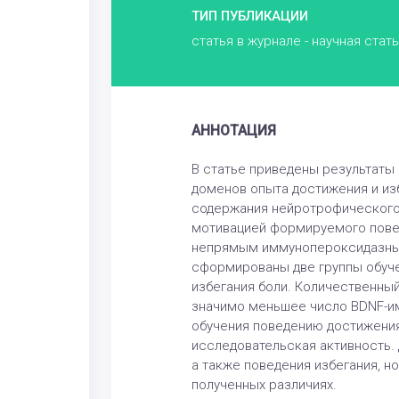
ТИП ПУБЛИКАЦИИ
статья в журнале - научная стат
АННОТАЦИЯ
В статье приведены результаты
доменов опыта достижения и из
содержания нейротрофического 
мотивацией формируемого повед
непрямым иммунопероксидазным
сформированы две группы обучен
избегания боли. Количественны
значимо меньшее число BDNF-им
обучения поведению достижения
исследовательская активность.
а также поведения избегания, н
полученных различиях.