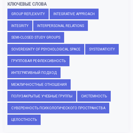
КЛЮЧЕВЫЕ СЛОВА
GROUP REFLEXIVITY
INTEGRATIVE APPROACH
INTEGRITY
INTERPERSONAL RELATIONS
SEMI-CLOSED STUDY GROUPS
SOVEREIGNTY OF PSYCHOLOGICAL SPACE
SYSTEMATICITY
ГРУППОВАЯ РЕФЛЕКСИВНОСТЬ
ИНТЕГРАТИВНЫЙ ПОДХОД
МЕЖЛИЧНОСТНЫЕ ОТНОШЕНИЯ
ПОЛУЗАКРЫТЫЕ УЧЕБНЫЕ ГРУППЫ
СИСТЕМНОСТЬ
СУВЕРЕННОСТЬ ПСИХОЛОГИЧЕСКОГО ПРОСТРАНСТВА
ЦЕЛОСТНОСТЬ