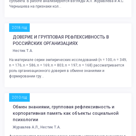
субъекта. В работе анализируются взгляды А.Л. Журавлева и А.С.
Чернышева на признаки кол...
2018 год
ДОВЕРИЕ И ГРУППОВАЯ РЕФЛЕКСИВНОСТЬ В
РОССИЙСКИХ ОРГАНИЗАЦИЯХ
Нестик Т.А.
На материале серии эмпирических исследований (n = 100; n = 349;
n = 176; n = 586; n = 169; n = 803; n = 197; n = 168) рассматривается
роль организационного доверия в обмене знаниями и
формировании гру...
2010 год
Обмен знаниями, групповая рефлексивность и
корпоративная память как объекты социальной
психологии
Журавлев A.Л., Нестик Т.А.