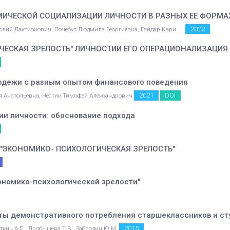
ИЧЕСКОЙ СОЦИАЛИЗАЦИИ ЛИЧНОСТИ В РАЗНЫХ ЕЕ ФОРМА
2022
лий Лактионович, Почебут Людмила Георгиевна, Гайдар Кари. . .
ЧЕСКАЯ ЗРЕЛОСТЬ" ЛИЧНОСТИИ ЕГО ОПЕРАЦИОНАЛИЗАЦИЯ
одежи с разным опытом финансового поведения
2021
DOI
я Анатольевна, Нестик Тимофей Александрович
и личности: обоснование подхода
"ЭКОНОМИКО- ПСИХОЛОГИЧЕСКАЯ ЗРЕЛОСТЬ"
ономико-психологической зрелости"
ты демонстративного потребления старшеклассников и ст
2015
ткин А.П., Дробышева Т.В., Забродин Ю.М.