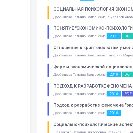
СОЦИАЛЬНАЯ ПСИХОЛОГИЯ ЭКОНОМ
Дробышева Татьяна Валерьевна, Журавлев Анато
ПОНЯТИЕ "ЭКОНОМИКО-ПСИХОЛОГИ
2021
DOI
Дробышева Татьяна Валерьевна
Отношение к криптовалютам у мол
Дробышева Татьяна Валерьевна, Гагарина Мари
Формы экономической социализаци
2019
DOI
Дробышева Татьяна Валерьевна
ПОДХОД К РАЗРАБОТКЕ ФЕНОМЕНА 
2016
PDF
Дробышева Татьяна Валерьевна
Подход к разработке феномена "эк
2016
Дробышева Татьяна Валерьевна
Социально-психологические аспек
Шайдакова Наталья Викторовна, Радина Н.К., Вя