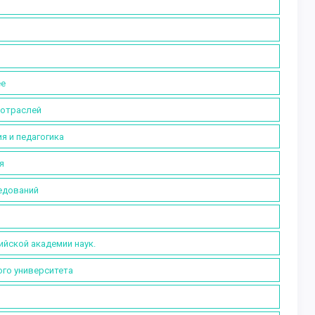
ее
 отраслей
я и педагогика
я
ледований
ийской академии наук.
ого университета