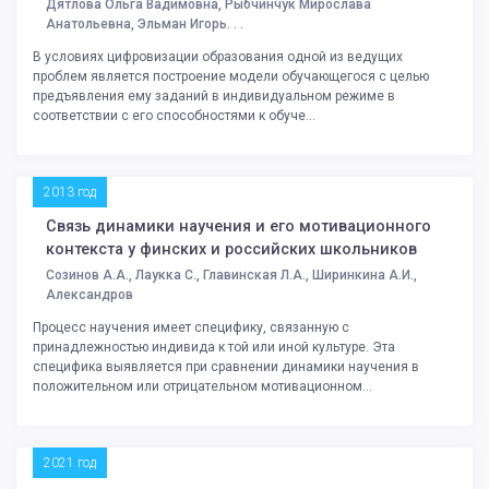
Дятлова Ольга Вадимовна, Рыбчинчук Мирослава
Анатольевна, Эльман Игорь. . .
В условиях цифровизации образования одной из ведущих
проблем является построение модели обучающегося с целью
предъявления ему заданий в индивидуальном режиме в
соответствии с его способностями к обуче...
2013 год
Связь динамики научения и его мотивационного
контекста у финских и российских школьников
Созинов А.А., Лаукка С., Главинская Л.А., Ширинкина А.И.,
Александров
Процесс научения имеет специфику, связанную с
принадлежностью индивида к той или иной культуре. Эта
специфика выявляется при сравнении динамики научения в
положительном или отрицательном мотивационном...
2021 год