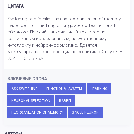
ЦИТАТА
Switching to a familiar task as reorganization of memory:
Evidence from the firing of cingulate cortex neurons В
сборнике: Первый Национальный конгресс по
когнитивным исследованиям, искусственному
интеллекту и нейроинформатике. Девятая
международная конференция по когнитивной науке. –
2021. – С. 331-334
КЛЮЧЕВЫЕ СЛОВА
ASK SWITCHING
FUNCTIONAL SYSTEM
LEARNING
NEURONAL SELEC-TION
RABBIT
REORGANIZATION OF MEMORY
SINGLE NEURON