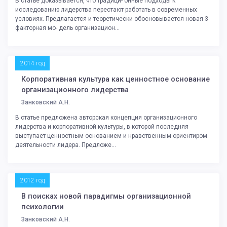
В статье доказывается, что традици- онные подходы к
исследованию лидерства перестают работать в современных
условиях. Предлагается и теоретически обосновывается новая 3-
факторная мо- дель организацион...
2014 год
Корпоративная культура как ценностное основание
организационного лидерства
Занковский А.Н.
В статье предложена авторская концепция организационного
лидерства и корпоративной культуры, в которой последняя
выступает ценностным основанием и нравственным ориентиром
деятельности лидера. Предложе...
2012 год
В поисках новой парадигмы организационной
психологии
Занковский А.Н.