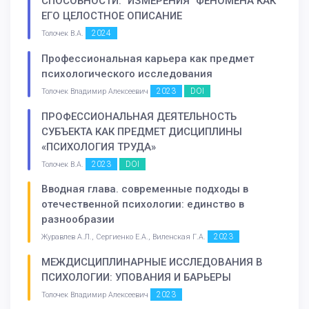
СПОСОБНОСТИ: "ИЗМЕРЕНИЯ" ФЕНОМЕНА КАК
ЕГО ЦЕЛОСТНОЕ ОПИСАНИЕ
2024
Толочек В.А.
Профессиональная карьера как предмет
психологического исследования
2023
DOI
Толочек Владимир Алексеевич
ПРОФЕССИОНАЛЬНАЯ ДЕЯТЕЛЬНОСТЬ
СУБЪЕКТА КАК ПРЕДМЕТ ДИСЦИПЛИНЫ
«ПСИХОЛОГИЯ ТРУДА»
2023
DOI
Толочек В.А.
Вводная глава. современные подходы в
отечественной психологии: единство в
разнообразии
2023
Журавлев А.Л., Сергиенко Е.А., Виленская Г.А.
МЕЖДИСЦИПЛИНАРНЫЕ ИССЛЕДОВАНИЯ В
ПСИХОЛОГИИ: УПОВАНИЯ И БАРЬЕРЫ
2023
Толочек Владимир Алексеевич