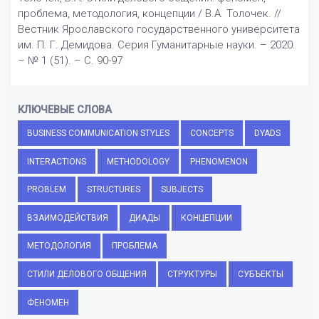
проблема, методология, концепции / В.А. Толочек. //
Вестник Ярославского государственного университета
им. П. Г. Демидова. Серия Гуманитарные науки. – 2020.
– № 1 (51). – С. 90-97
КЛЮЧЕВЫЕ СЛОВА
BUSINESS COMMUNICATION STYLES
CONCEPTS
DYADS
INTERACTIONS
METHODOLOGY
PHENOMENON
PROBLEM
STRUCTURES
SUBJECTS
ВЗАИМОДЕЙСТВИЯ
ДИАДЫ
КОНЦЕПЦИИ
МЕТОДОЛОГИЯ
ПРОБЛЕМА
СТИЛИ ДЕЛОВОГО ОБЩЕНИЯ
СТРУКТУРЫ
СУБЪЕКТЫ
ФЕНОМЕН