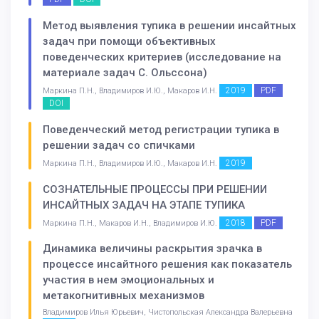
Метод выявления тупика в решении инсайтных
задач при помощи объективных
поведенческих критериев (исследование на
материале задач С. Ольссона)
2019
PDF
Маркина П.Н., Владимиров И.Ю., Макаров И.Н.
DOI
Поведенческий метод регистрации тупика в
решении задач со спичками
2019
Маркина П.Н., Владимиров И.Ю., Макаров И.Н.
СОЗНАТЕЛЬНЫЕ ПРОЦЕССЫ ПРИ РЕШЕНИИ
ИНСАЙТНЫХ ЗАДАЧ НА ЭТАПЕ ТУПИКА
2018
PDF
Маркина П.Н., Макаров И.Н., Владимиров И.Ю.
Динамика величины раскрытия зрачка в
процессе инсайтного решения как показатель
участия в нем эмоциональных и
метакогнитивных механизмов
Владимиров Илья Юрьевич, Чистопольская Александра Валерьевна