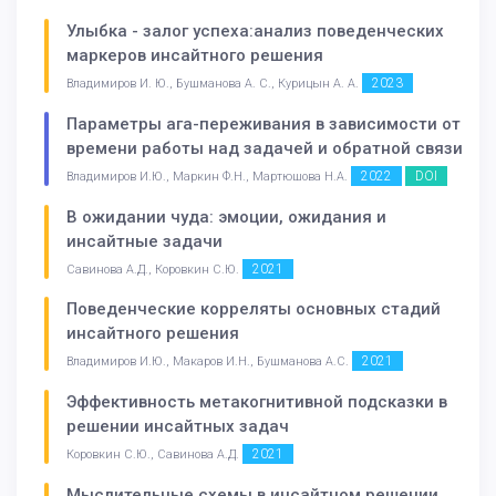
Улыбка - залог успеха:анализ поведенческих
маркеров инсайтного решения
2023
Владимиров И. Ю., Бушманова А. С., Курицын А. А.
Параметры ага-переживания в зависимости от
времени работы над задачей и обратной связи
2022
DOI
Владимиров И.Ю., Маркин Ф.Н., Мартюшова Н.А.
В ожидании чуда: эмоции, ожидания и
инсайтные задачи
2021
Савинова А.Д., Коровкин С.Ю.
Поведенческие корреляты основных стадий
инсайтного решения
2021
Владимиров И.Ю., Макаров И.Н., Бушманова А.С.
Эффективность метакогнитивной подсказки в
решении инсайтных задач
2021
Коровкин С.Ю., Савинова А.Д.
Мыслительные схемы в инсайтном решении