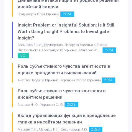
Динамика метакогниций в процессе решения
инсайтной задачи
2024
Владимиров Илья Юрьевич
Insight Problem or Insightful Solution: Is It Still
Worth Using Insight Problems to Investigate
Insight?
Савинова Анна Джумберовна, Лазарева Наталья Юрьевна,
2024
Чистопольская Александра Валерьевна, Макаров Иг. . .
DOI
Роль субъективного чувства агентности в
оценке правдивости высказываний
2024
Акатова Надежда Юрьевна, Коровкин Сергей Юрьевич
Роль субъективного чувства контроля в
инсайтном решении
2023
Акатова Н. Ю., Коровкин С. Ю.
Вклад управляющих функций в преодоление
тупика в инсайтном решении
2023
Маркин Ф.Н., Макаров И.Н., Владимиров И.Ю.