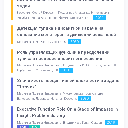
задач
Коровкин Сергей Юрьевич, Поддъяков Александр Николаевич,
2021
Улыбина Елена Викторовна, Фомин Андрей Евге. . .
Детекция тупика в инсайтной задаче на
основании мониторинга движений решателей
2020
Маркина П. Н., Владимиров И. Ю.
Роль управляющих функций в преодолении
тупика в процессе инсайтного решения
Маркина Полина Николаевна, Владимиров И. Ю., Спиридонов В. Ф.,
2020
Горбунова Е. С., Ушаков Д. В.
Значимость перцептивной сложности в задаче
"9 точек"
Маркина Полина Николаевна, Чистопольская Александра
2020
Валерьевна, Лазарева Наталья Юрьевна
Executive Function Role On a Stage of Impasse in
Insight Problem Solving
2019
Маркина Полина Николаевна, Владимиров Илья Юрьевич
PDF
DOI