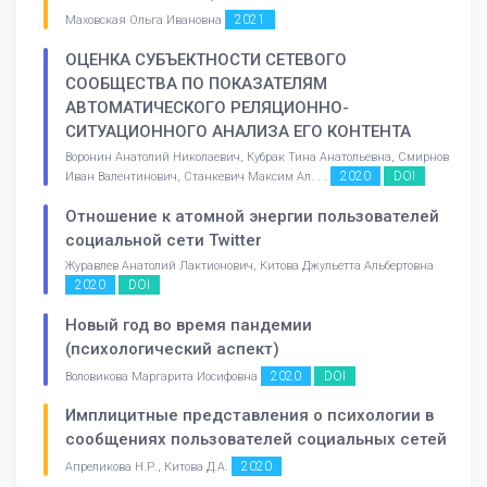
2021
Маховская Ольга Ивановна
ОЦЕНКА СУБЪЕКТНОСТИ СЕТЕВОГО
СООБЩЕСТВА ПО ПОКАЗАТЕЛЯМ
АВТОМАТИЧЕСКОГО РЕЛЯЦИОННО-
СИТУАЦИОННОГО АНАЛИЗА ЕГО КОНТЕНТА
Воронин Анатолий Николаевич, Кубрак Тина Анатольевна, Смирнов
2020
DOI
Иван Валентинович, Станкевич Максим Ал. . .
Отношение к атомной энергии пользователей
социальной сети Twitter
Журавлев Анатолий Лактионович, Китова Джульетта Альбертовна
2020
DOI
Новый год во время пандемии
(психологический аспект)
2020
DOI
Воловикова Маргарита Иосифовна
Имплицитные представления о психологии в
сообщениях пользователей социальных сетей
2020
Апреликова Н.Р., Китова Д.А.