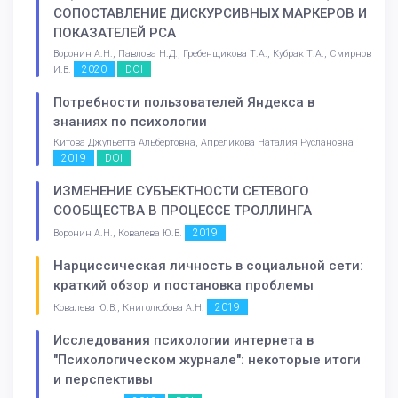
СОПОСТАВЛЕНИЕ ДИСКУРСИВНЫХ МАРКЕРОВ И
ПОКАЗАТЕЛЕЙ РСА
Воронин А.Н., Павлова Н.Д., Гребенщикова Т.А., Кубрак Т.А., Смирнов
2020
DOI
И.В.
Потребности пользователей Яндекса в
знаниях по психологии
Китова Джульетта Альбертовна, Апреликова Наталия Руслановна
2019
DOI
ИЗМЕНЕНИЕ СУБЪЕКТНОСТИ СЕТЕВОГО
СООБЩЕСТВА В ПРОЦЕССЕ ТРОЛЛИНГА
2019
Воронин А.Н., Ковалева Ю.В.
Нарциссическая личность в социальной сети:
краткий обзор и постановка проблемы
2019
Ковалева Ю.В., Книголюбова А.Н.
Исследования психологии интернета в
"Психологическом журнале": некоторые итоги
и перспективы