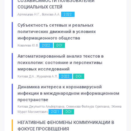
СОЗАВИСИМОСТИ ПОЛЬЗОВАТЕЛЕЙ
СОЦИАЛЬНЫХ СЕТЕЙ
2022
Артемцева Н.Г., Волкова А.А.
Субъектность сетевых и реальных
политических движений в условиях
информационного общества
2022
DOI
Ковалева Ю.В.
Автоматизированный анализ текстов в
психологии: состояние и перспективы
мировых исследований
2022
DOI
Китова Д.А., Журавлев А.Л.
Динамика интереса к коронавирусной
инфекции в международном информационном
пространстве
Китова Джульетта Альбертовна, Семенова Файзура Ореловна, Эбзеев
2021
DOI
Мурат Магометович
НЕГАТИВНЫЕ ФЕНОМЕНЫ КОММУНИКАЦИИ В
ФОКУСЕ ПРОСВЕЩЕНИЯ