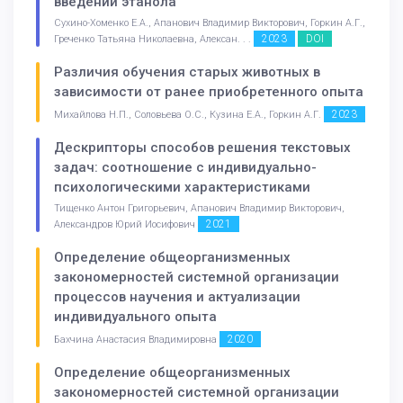
введении этанола
Сухино-Хоменко Е.А., Апанович Владимир Викторович, Горкин А.Г.,
2023
DOI
Греченко Татьяна Николаевна, Алексан. . .
Различия обучения старых животных в
зависимости от ранее приобретенного опыта
2023
Михайлова Н.П., Соловьева О.С., Кузина Е.А., Горкин А.Г.
Дескрипторы способов решения текстовых
задач: соотношение с индивидуально-
психологическими характеристиками
Тищенко Антон Григорьевич, Апанович Владимир Викторович,
2021
Александров Юрий Иосифович
Определение общеорганизменных
закономерностей системной организации
процессов научения и актуализации
индивидуального опыта
2020
Бахчина Анастасия Владимировна
Определение общеорганизменных
закономерностей системной организации