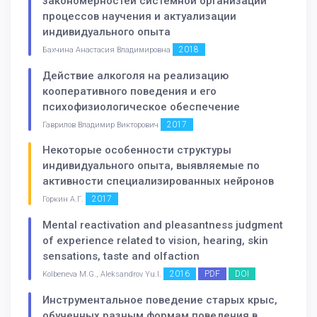
закономерностей системной организации
процессов научения и актуализации
индивидуального опыта
2018
Бахчина Анастасия Владимировна
Действие алкоголя на реализацию
кооперативного поведения и его
психофизиологическое обеспечение
2017
Гаврилов Владимир Викторович
Некоторые особенности структуры
индивидуального опыта, выявляемые по
активности специализированных нейронов
2017
Горкин А.Г.
Mental reactivation and pleasantness judgment
of experience related to vision, hearing, skin
sensations, taste and olfaction
2016
PDF
DOI
Kolbeneva M.G., Aleksandrov Yu.I.
Инструментальное поведение старых крыс,
обученных разным формам поведения в