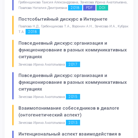
Гребенщикова Таисия Александровна, Зачесова Ирина Анатольевна,
2018
PDF
DOI
Павлова Наталия Дмитриевна
Постсобытийный дискурс в Интернете
Павлова Н.Д., Гребенщикова Т.А., Воронин А.Н., Зачесова И.А., Кубрак
2018
Т.А.
Повседневный дискурс:организация и
функционирование в разных коммуникативных
ситуациях
2017
Зачесова Ирина Анатольевна
Повседневный дискурс:организация и
функционирование в разных коммуникативных
ситуациях
2015
Зачесова Ирина Анатольевна
Взаимопонимание собеседников в диалоге
(онтогенетический аспект)
2013
Зачесова Ирина Анатольевна
Интенциональный аспект взаимодействия в