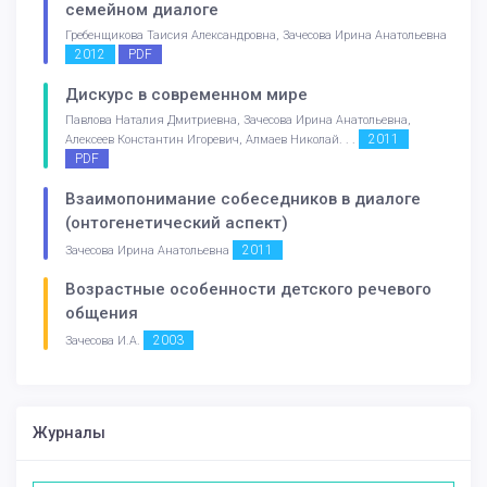
семейном диалоге
Гребенщикова Таисия Александровна, Зачесова Ирина Анатольевна
2012
PDF
Дискурс в современном мире
Павлова Наталия Дмитриевна, Зачесова Ирина Анатольевна,
2011
Алексеев Константин Игоревич, Алмаев Николай. . .
PDF
Взаимопонимание собеседников в диалоге
(онтогенетический аспект)
2011
Зачесова Ирина Анатольевна
Возрастные особенности детского речевого
общения
2003
Зачесова И.А.
Журналы