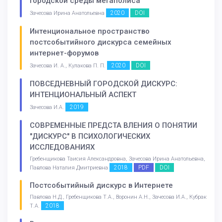
городской среды мегаполиса
2020
DOI
Зачесова Ирина Анатольевна
Интенциональное пространство
постсобытийного дискурса семейных
интернет-форумов
2020
DOI
Зачесова И. А., Кулакова П. П.
ПОВСЕДНЕВНЫЙ ГОРОДСКОЙ ДИСКУРС:
ИНТЕНЦИОНАЛЬНЫЙ АСПЕКТ
2019
Зачесова И.А.
СОВРЕМЕННЫЕ ПРЕДСТА ВЛЕНИЯ О ПОНЯТИИ
"ДИСКУРС" В ПСИХОЛОГИЧЕСКИХ
ИССЛЕДОВАНИЯХ
Гребенщикова Таисия Александровна, Зачесова Ирина Анатольевна,
2018
PDF
DOI
Павлова Наталия Дмитриевна
Постсобытийный дискурс в Интернете
Павлова Н.Д., Гребенщикова Т.А., Воронин А.Н., Зачесова И.А., Кубрак
2018
Т.А.