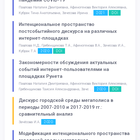
Павлова Наталия Дмитриевна, Афиногенова Виктория Алексеевна,
2021
DOI
Кубрак Тина Анатольевна, Зачесова Ирина. . .
Интенциональное пространство
постсобытийного дискурса на различных
интернет-площадках
Павлова Н.Д., Гребенщикова Т.А., Афиногенова В.А., Зачесова И.А.,
2020
DOI
Кубрак Т.А.
Закономерности обсуждения актуальных
событий интернет-пользователями на
площадках Рунета
Павлова Наталия Дмитриевна, Афиногенова Виктория Алексеевна,
2020
DOI
Гребенщикова Таисия Александровна, Заче. . .
Дискурс городской среды мегаполиса в
периоды 2007-2010 и 2017-2019 гг.:
сравнительный анализ
2020
Зачёсова И.А.
Модификация интенционального пространства