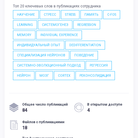
Топ 20 ключевых слов в публикациях сотрудника
НАУЧЕНИЕ
СТРЕСС
STRESS
ПАМЯТЬ
C-FOS
LEARNING
СИСТЕМОГЕНЕЗ
REGRESSION
MEMORY
INDIVIDUAL EXPERIENCE
ИНДИВИДУАЛЬНЫЙ ОПЫТ
DEDIFFERENTIATION
СПЕЦИАЛИЗАЦИЯ НЕЙРОНОВ
ПОВЕДЕНИЕ
СИСТЕМНО-ЭВОЛЮЦИОННЫЙ ПОДХОД
РЕГРЕССИЯ
НЕЙРОН
МОЗГ
CORTEX
РЕКОНСОЛИДАЦИЯ
Общее число публикаций
В открытом доступе
84
4
Файлов с публикациями
18