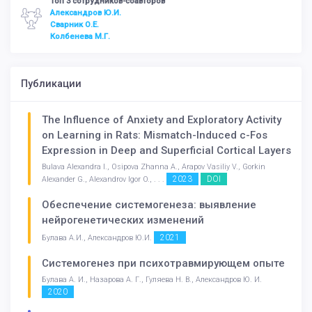
Топ 3 сотрудников-соавторов
Александров Ю.И.
Сварник О.Е.
Колбенева М.Г.
Публикации
The Influence of Anxiety and Exploratory Activity
on Learning in Rats: Mismatch-Induced c-Fos
Expression in Deep and Superficial Cortical Layers
Bulava Alexandra I., Osipova Zhanna A., Arapov Vasiliy V., Gorkin
2023
DOI
Alexander G., Alexandrov Igor O., . . .
Обеспечение системогенеза: выявление
нейрогенетических изменений
2021
Булава А.И., Александров Ю.И.
Системогенез при психотравмирующем опыте
Булава А. И., Назарова А. Г., Гуляева Н. В., Александров Ю. И.
2020