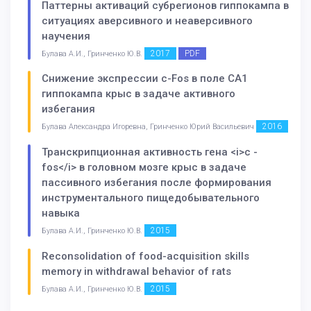
Паттерны активаций субрегионов гиппокампа в
ситуациях аверсивного и неаверсивного
научения
2017
PDF
Булава А.И., Гринченко Ю.В.
Снижение экспрессии с-Fos в поле CA1
гиппокампа крыс в задаче активного
избегания
2016
Булава Александра Игоревна, Гринченко Юрий Васильевич
Транскрипционная активность гена <i>c -
fos</i> в головном мозге крыс в задаче
пассивного избегания после формирования
инструментального пищедобывательного
навыка
2015
Булава А.И., Гринченко Ю.В.
Reconsolidation of food-acquisition skills
memory in withdrawal behavior of rats
2015
Булава А.И., Гринченко Ю.В.