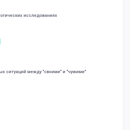
логических исследованиях
х ситуаций между "своими" и "чужими"
м