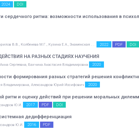
2024
DOI
и сердечного ритма: возможности использования в психо
2022
PDF
DOI
рилов В.В., Колбенева М.Г., Кузина Е.А., Знаменская . . .
ЕЙСТВИЯ НА РАЗНЫХ СТАДИЯХ НАУЧЕНИЯ
2020
 Анна Сергеевна, Бахчина Анастасия Владимировна
ости формирования разных стратегий решения конфликтны
2020
ия Владимировна, Александров Юрий Иосифович
ый ритм и оценку действий при решении моральных дилем
2017
PDF
DOI
ксандров Ю.И.
: системная дедифференциация
2016
PDF
ександров Ю.И.