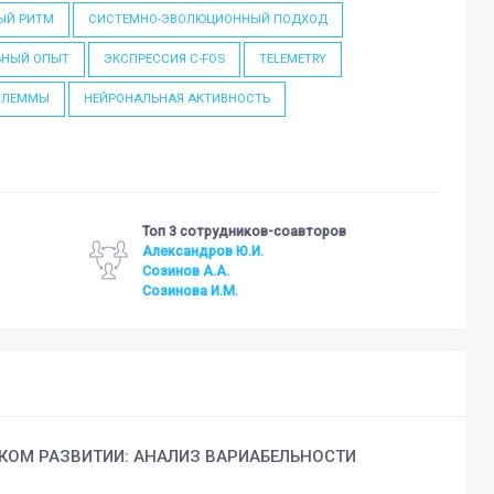
ЫЙ РИТМ
СИСТЕМНО-ЭВОЛЮЦИОННЫЙ ПОДХОД
ЬНЫЙ ОПЫТ
ЭКСПРЕССИЯ C-FOS
TELEMETRY
ИЛЕММЫ
НЕЙРОНАЛЬНАЯ АКТИВНОСТЬ
Топ 3 сотрудников-соавторов
Александров Ю.И.
Созинов А.А.
Созинова И.М.
ОМ РАЗВИТИИ: АНАЛИЗ ВАРИАБЕЛЬНОСТИ