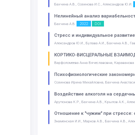
Бахчина А.В., Созинова И.С., Александров Ю.И.
Нелинейный анализ вариабельност
2022
DOI
Бахчина А.В.
Стресс и индивидуальное развитие
Александров Ю.И., Булава А.И., Бахчина А.В., Гав
КОРТИКО-ВИСЦЕРАЛЬНЫЕ ВЗАИМОД
Варфоломеева Анна Вячеславовна, Караванова
Психофизиологические закономерн
Созинова Ирина Михайловна, Бахчина Анастас
Воздействие алкоголя на сердечн
Арутюнова К.Р., Бахчина А.В., Крылов А.К., Але
Отношение к "чужим" при стрессе
Знаменская И.И., Марков А.В., Бахчина А.В., Ал