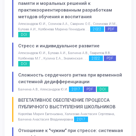
памяти и моральных решений к
практикоориентированным разработкам
методов обучения и воспитания
Александров Ю.И., Созинов А.А., Сварник О.Е., Созинова И.М.,
2022
PDF
Булава А.И., Колбенева Марина Геннадьев. . .
DOI
Стресс и индивидуальное развитие
Александров Ю.И., Булава А.И., Бахчина А.В., Гаврилов В.В.,
2022
PDF
Колбенева М.Г., Кузина Е.А., Знаменская . . .
DOI
Сложность сердечного ритма при временной
системной дедифференциации
2017
PDF
DOI
Бахчина А.В., Александров Ю.И.
ВЕГЕТАТИВНОЕ ОБЕСПЕЧЕНИЕ ПРОЦЕССА
ПУБЛИЧНОГО ВЫСТУПЛЕНИЯ ШКОЛЬНИКОВ
Королёва Мария Евгеньевна, Хализова Анастасия Сергеевна,
2017
Бахчина Анастасия Владимировна
Отношение к "чужим" при стрессе: системная