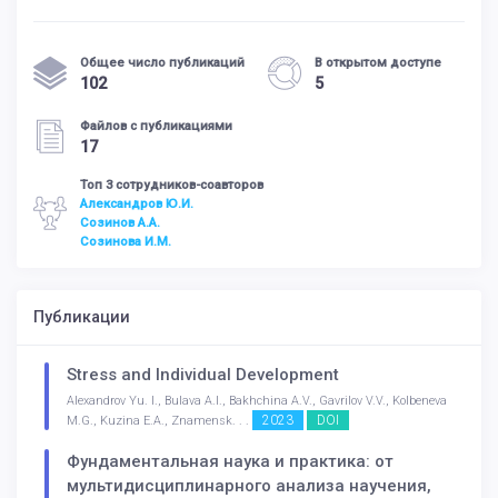
Общее число публикаций
В открытом доступе
102
5
Файлов с публикациями
17
Топ 3 сотрудников-соавторов
Александров Ю.И.
Созинов А.А.
Созинова И.М.
Публикации
Stress and Individual Development
Alexandrov Yu. I., Bulava A.I., Bakhchina A.V., Gavrilov V.V., Kolbeneva
2023
DOI
M.G., Kuzina E.A., Znamensk. . .
Фундаментальная наука и практика: от
мультидисциплинарного анализа научения,