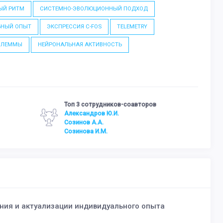
ЫЙ РИТМ
СИСТЕМНО-ЭВОЛЮЦИОННЫЙ ПОДХОД
ЬНЫЙ ОПЫТ
ЭКСПРЕССИЯ C-FOS
TELEMETRY
ИЛЕММЫ
НЕЙРОНАЛЬНАЯ АКТИВНОСТЬ
Топ 3 сотрудников-соавторов
Александров Ю.И.
Созинов А.А.
Созинова И.М.
ия и актуализации индивидуального опыта