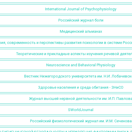
International Journal of Psychophysiology
Российский журнал боли
Медицинский альманах
ия, современность и перспективы развития психологии в системе Росс
Теоретические и прикладные аспекты изучения речевой деяте
Neuroscience and Behavioral Physiology
Вестник Нижегородского университета им. Н.И. Лобачевск
Здоровье населения и среда обитания - ЗНиСО
Журнал высшей нервной деятельности им. И.П. Павлов
SWorldJournal
Российский физиологический журнал им. И.М. Сеченова