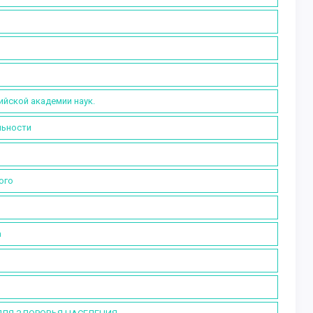
ийской академии наук.
льности
ого
а