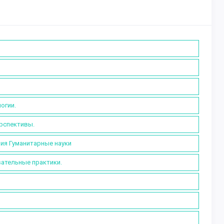
огии.
ерспективы.
рия Гуманитарные науки
вательные практики.