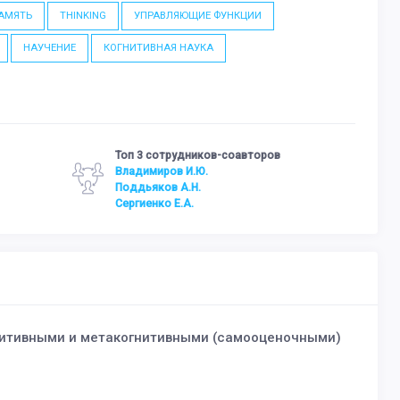
АМЯТЬ
THINKING
УПРАВЛЯЮЩИЕ ФУНКЦИИ
НАУЧЕНИЕ
КОГНИТИВНАЯ НАУКА
Топ 3 сотрудников-соавторов
Владимиров И.Ю.
Поддьяков А.Н.
Сергиенко Е.А.
гнитивными и метакогнитивными (самооценочными)