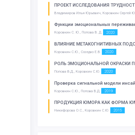
ПРОЕКТ ИССЛЕДОВАНИЯ ТРУДНОСТ
Владимиров Илья Юрьевич, Коровкин Сергей 
Функции эмоциональных пережива
2020
Коровкин С. Ю., Попова В. Д.
ВЛИЯНИЕ МЕТАКОГНИТИВНЫХ ПОДС
2020
Коровкин С.Ю., Соседко Е.В.
РОЛЬ ЭМОЦИОНАЛЬНОЙ ОКРАСКИ П
2020
Попова В.Д., Коровкин С.Ю.
Проверка сигнальной модели инса
2019
Коровкин С.Ю., Попова В.Д.
ПРОДУКЦИЯ ЮМОРА КАК ФОРМА Ю
2015
Никифорова О.С., Коровкин С.Ю.