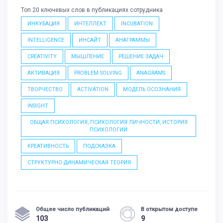
Топ 20 ключевых слов в публикациях сотрудника
ИНКУБАЦИЯ
ИНТЕЛЛЕКТ
INCUBATION
INTELLIGENCE
ИНСАЙТ
АНАГРАММЫ
CREATIVITY
МЫШЛЕНИЕ
РЕШЕНИЕ ЗАДАЧ
АКТИВАЦИЯ
PROBLEM SOLVING
ANAGRAMS
ТВОРЧЕСТВО
ACTIVATION
МОДЕЛЬ ОСОЗНАНИЯ
INSIGHT
ОБЩАЯ ПСИХОЛОГИЯ, ПСИХОЛОГИЯ ЛИЧНОСТИ, ИСТОРИЯ
ПСИХОЛОГИИ
КРЕАТИВНОСТЬ
ПОДСКАЗКА
СТРУКТУРНО-ДИНАМИЧЕСКАЯ ТЕОРИЯ
Общее число публикаций
В открытом доступе
103
9