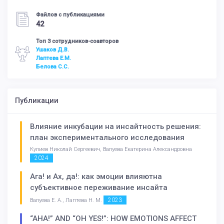
Файлов с публикациями
42
Топ 3 сотрудников-соавторов
Ушаков Д.В.
Лаптева Е.М.
Белова С.С.
Публикации
Влияние инкубации на инсайтность решения:
план экспериментального исследования
Кулиев Николай Сергеевич, Валуева Екатерина Александровна
2024
Ага! и Ах, да!: как эмоции влияютна
субъективное переживание инсайта
2023
Валуева Е. А., Лаптева Н. М.
“AHA!” AND “OH YES!”: HOW EMOTIONS AFFECT