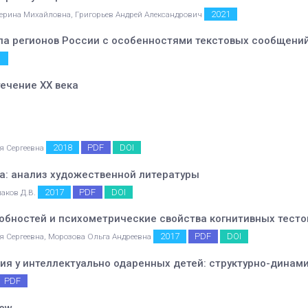
2021
терина Михайловна, Григорьев Андрей Александрович
ла регионов России с особенностями текстовых сообщени
1
течение XX века
2018
PDF
DOI
я Сергеевна
а: анализ художественной литературы
2017
PDF
DOI
шаков Д.В.
обностей и психометрические свойства когнитивных тесто
2017
PDF
DOI
я Сергеевна, Морозова Ольга Андреевна
ия у интеллектуально одаренных детей: структурно-динам
PDF
iew