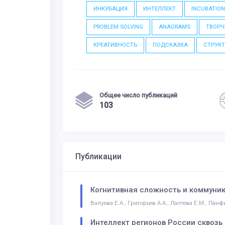
ИНКУБАЦИЯ
ИНТЕЛЛЕКТ
INCUBATIO
PROBLEM SOLVING
ANAGRAMS
ТВОРЧ
КРЕАТИВНОСТЬ
ПОДСКАЗКА
СТРУК
Общее число публикаций
103
Публикации
Когнитивная сложность и коммуник
Валуева Е.А., Григорьев А.А., Лаптева Е.М., Панф
Интеллект регионов России сквозь