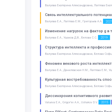
Валуева Екатерина Александровна, Лаптева Ека
Связь интеллектуального потенциа
202
Валуева Е.А., Лаптева Е.М., Григорьев А.А.
Изменение нагрузок на фактор g в 
2019
Валуева Е.А., Ушаков Д.В., Белова С.С.
Структура интеллекта и профессия
Валуева Екатерина Александровна, Белова Софь
Феномен векового роста интеллект
Валуева Е.А., Данилевская Н.М., Лаптева Е.М., У
Культурная востребованность спос
Валуева Екатерина Александровна, Белова Софь
Диссинхрония когнитивного развит
2015
Valueva E.A., Grigor'ev A.A., Ushakov D.V.
Flynn Effect: Contemporary Data Rev