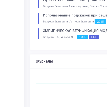
Валуева Екатерина Александровна, Белова Софь
Использование подсказок при реш
2015
Валуева Екатерина, Лаптева Екатерина
ЭМПИРИЧЕСКАЯ ВЕРИФИКАЦИЯ МО
2010
PDF
Валуева Е.А., Ушаков Д.В.
Журналы