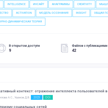
N
INTELLIGENCE
ИНСАЙТ
АНАГРАММЫ
CREATIVITY
МЫШЛ
ЕСТВО
ACTIVATION
МОДЕЛЬ ОСОЗНАНИЯ
INSIGHT
ОБЩАЯ ПС
ТУРНО-ДИНАМИЧЕСКАЯ ТЕОРИЯ
В открытом доступе
Файлов с публикациями
9
42
ативный контекст: отражение интеллекта пользователей в
2023
DOI
илова А.С., Ушаков Д.В.
 призму социальных сетей