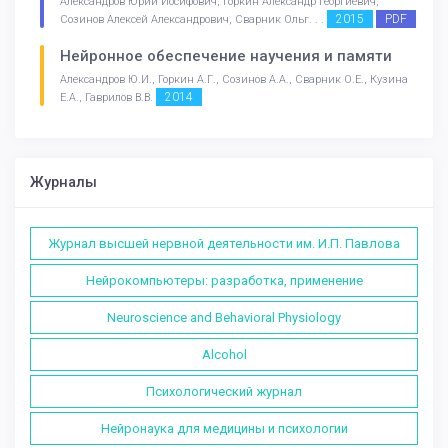
Александров Юрий Иосифович, Горкин Александр Георгиевич,
2015
PDF
Созинов Алексей Александрович, Сварник Ольг. . .
Нейронное обеспечение научения и памяти
Александров Ю.И., Горкин А.Г., Созинов А.А., Сварник О.Е., Кузина
2014
Е.А., Гаврилов В.В.
Журналы
Журнал высшей нервной деятельности им. И.П. Павлова
Нейрокомпьютеры: разработка, применение
Neuroscience and Behavioral Physiology
Alcohol
Психологический журнал
Нейронаука для медицины и психологии