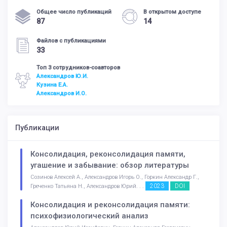
Общее число публикаций
В открытом доступе
87
14
Файлов с публикациями
33
Топ 3 сотрудников-соавторов
Александров Ю.И.
Кузина Е.А.
Александров И.О.
Публикации
Консолидация, реконсолидация памяти,
угашение и забывание: обзор литературы
Созинов Алексей А., Александров Игорь О., Горкин Александр Г.,
2023
DOI
Греченко Татьяна Н., Александров Юрий. . .
Консолидация и реконсолидация памяти:
психофизиологический анализ