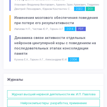
Апанович Владимир Викторович, Арамян Эрик Арамович, Гладилин
2022
DOI
Дмитрий Леонидович, Юдаков Константин С. . .
Изменения мозгового обеспечения поведения
при потере его результативности
2014
PDF
Ивлиева Н.П., Чистова Ю.Р., Горкин А.Г.
Динамика связи активности отдельных
нейронов цингулярной коры с поведением на
последовательных этапах консолидации
памяти
2004
Кузина Е.А., Горкин А.Г., Александров Ю.И.
Журналы
Журнал высшей нервной деятельности им. И.П. Павлова
Нейрокомпьютеры: разработка, применение