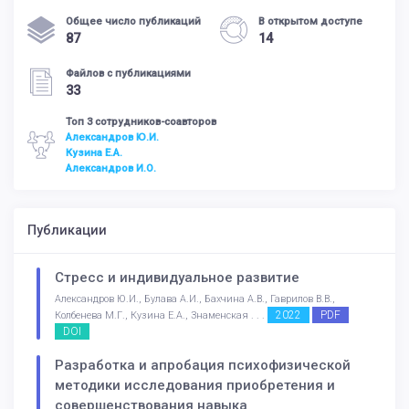
Общее число публикаций
В открытом доступе
87
14
Файлов с публикациями
33
Топ 3 сотрудников-соавторов
Александров Ю.И.
Кузина Е.А.
Александров И.О.
Публикации
Стресс и индивидуальное развитие
Александров Ю.И., Булава А.И., Бахчина А.В., Гаврилов В.В.,
2022
PDF
Колбенева М.Г., Кузина Е.А., Знаменская . . .
DOI
Разработка и апробация психофизической
методики исследования приобретения и
совершенствования навыка