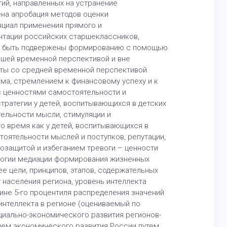
ий, направленных на устранение
на апробация методов оценки
нциал применения прямого и
нтации российских старшеклассников,
гут быть подвержены формированию с помощью
йшей временной перспективой и вне
ты со средней временной перспективой
ма, стремлением к финансовому успеху и к
с ценностями самостоятельности и
ратегии у детей, воспитывающихся в детских
ельности мысли, стимуляции и
то время как у детей, воспитывающихся в
тоятельности мыслей и поступков, репутации,
озащитой и избеганием тревоги – ценности
ологии медиации формирования жизненных
 цели, принципов, этапов, содержательных
 населения региона, уровень интеллекта
ине 5-го процентиля распределения значений
интеллекта в регионе (оцениваемый по
оциально-экономического развития регионов-
лем экономического развития России путем