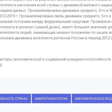
теллекта населения всей страны с динамикой валового национ
ядами данных. Проанализирована динамика среднего, 5-го и 9
012-2019 г. Проанализирована связь динамики среднего, 5-го и
онными потоками между федеральными округами. Проверена г
ллекта в регионе («умной доли»), имеет большее значение дл
интеллекта людей, занимающих низшее положение по шкале ин
оказана динамика интеллекта регионов России в период 2012-2
акторы экономической и социальной конкурентоспособности Ро
)
ОБНОСТЬ СТРАНЫ
МАКРОПСИХОЛОГИЯ
МАТЕМАТИЧЕСКОЕ МО