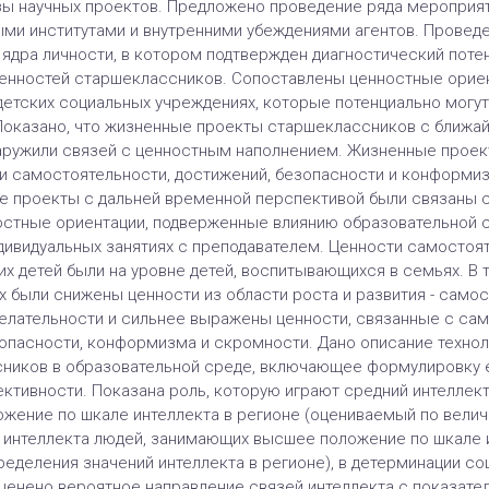
ы научных проектов. Предложено проведение ряда мероприят
и институтами и внутренними убеждениями агентов. Проведе
 ядра личности, в котором подтвержден диагностический поте
енностей старшеклассников. Сопоставлены ценностные орие
детских социальных учреждениях, которые потенциально мо
Показано, что жизненные проекты старшеклассников с ближа
аружили связей с ценностным наполнением. Жизненные проек
и самостоятельности, достижений, безопасности и конформиз
 проекты с дальней временной перспективой были связаны 
стные ориентации, подверженные влиянию образовательной ст
дивидуальных занятиях с преподавателем. Ценности самостоят
их детей были на уровне детей, воспитывающихся в семьях. В 
 были снижены ценности из области роста и развития - самос
желательности и сильнее выражены ценности, связанные с сам
езопасности, конформизма и скромности. Дано описание техн
ников в образовательной среде, включающее формулировку ее
ктивности. Показана роль, которую играют средний интеллект
жение по шкале интеллекта в регионе (оцениваемый по велич
нь интеллекта людей, занимающих высшее положение по шкале 
ределения значений интеллекта в регионе), в детерминации с
ценено вероятное направление связей интеллекта с показате