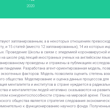
2020
вуют запланированным, а в некоторых отношениях превосходят 
ту, и 15 статей (вместо 12 запланированных), 14 из которых и
х. Проведение Школы в связи с эпидемией коронавирусной 
ти на школе ряд лекций иностранных ученых на английском яз
ланированному проведены и отражены в публикациях исследова
и пандемии. Разработана агент-ориентированная модель, по
м экзогенных факторов. Модель позволила оценить степень вз
кого общества. Моделирование и оценка данных процессов дл
ация менталитета и институтов в стране нуждается в радикал
ства и менталитетом людей негативно сказываются на развити
целом конкурентоспособности страны на мировой арене. Пока
анского общества является стратегия следования экономичес
именительно к функционированию научного фонда. Полученные