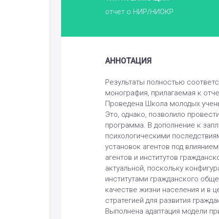
отчет о НИР/НИОКР
АННОТАЦИЯ
Результаты полностью соответст
монография, прилагаемая к отче
Проведена Школа молодых учены
Это, однако, позволило провес
программа. В дополнение к зап
психологическими последствиям
установок агентов под влияние
агентов и институтов гражданс
актуальной, поскольку конфигур
институтами гражданского обще
качестве жизни населения и в 
стратегией для развития гражд
Выполнена адаптация модели пр