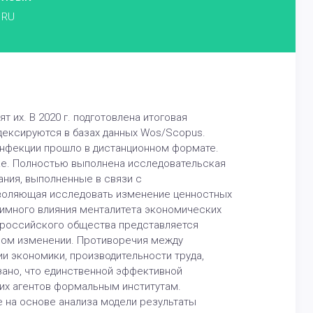
RU
их. В 2020 г. подготовлена итоговая
ндексируются в базах данных Wos/Scopus.
инфекции прошло в дистанционном формате.
ыке. Полностью выполнена исследовательская
ния, выполненные в связи с
зволяющая исследовать изменение ценностных
аимного влияния менталитета экономических
я российского общества представляется
ьном изменении. Противоречия между
и экономики, производительности труда,
зано, что единственной эффективной
ких агентов формальным институтам.
 на основе анализа модели результаты