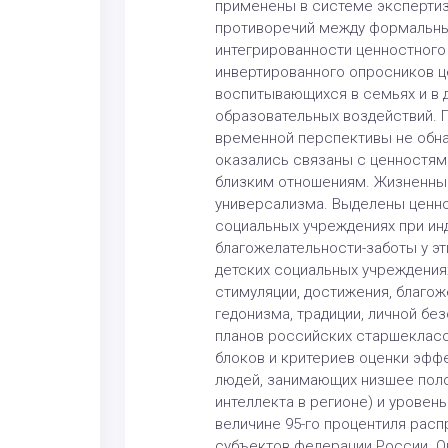
применены в системе экспертиз
противоречий между формальным
интегрированности ценностного
инвертированного опросников ц
воспитывающихся в семьях и в 
образовательных воздействий. 
временной перспективы не обн
оказались связаны с ценностям
близким отношениям. Жизненные
универсализма. Выделены ценно
социальных учреждениях при ин
благожелательности-заботы у эт
детских социальных учреждениях
стимуляции, достижения, благо
гедонизма, традиции, личной б
планов российских старшекласс
блоков и критериев оценки эффе
людей, занимающих низшее поло
интеллекта в регионе) и урове
величине 95-го процентиля расп
субъектов федерации России. О