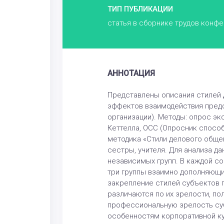
ТИП ПУБЛИКАЦИИ
статья в сборнике трудов конф
АННОТАЦИЯ
Представлены описания стилей 
эффектов взаимодействия предс
организации). Методы: опрос экс
Кеттелла, ОСС (Опросник способ
методика «Стили делового обще
сестры, учителя. Для анализа д
независимых групп. В каждой со
три группы взаимно дополняющи
закрепление стилей субъектов 
различаются по их зрелости, по
профессиональную зрелость суб
особенностям корпоративной ку