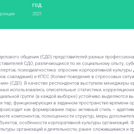
ГОД
еренции
2021
делового общения (СДО) представителей разных профессиональ
тавителей СДО, различающихся по их социальному опыту, субк
пертов; психодиагностика: опросник корпоративной культуры Д
ов совладания) и КПСС (Копинг-поведение в стрессовых ситуа
ния» (СДО). В качестве респондентов выступили менеджеры 
анных использовались описательные статистики, корреляционн
циальной группе (в каждой выборке) устойчиво выделяются в
х пар, функционирующих в заданном пространстве-времени ор
происходит как формирование пары: активный стиль – адаптив
лноте компонентов, полноценности структур, меры дополните
ъектов, особенности корпоративной культуры организаций. 
льтуры организаций и деятельности, ранее сложившимися и 