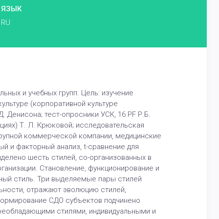
ЯЗЫК
RU
ных и учебных групп. Цель: изучение
ультуре (корпоративной культуре
. Денисона; тест-опросники УСК, 16 PF Р.Б.
циях) Т. Л. Крюковой; исследовательская
крупной коммерческой компании, медицинские
ый и факторный анализ, t-сравнение для
ыделено шесть стилей, со-организованных в
ганизации. Становление, функционирование и
ный стиль. Три выделяемые пары стилей
льности, отражают эволюцию стилей,
Формирование СДО субъектов подчинено
преобладающими стилями, индивидуальными и