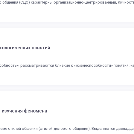
о общения (СДО) характерны организационно-центрированный, личност
ихологических понятий
обность», рассматриваются близкие к «жизнеспособности» понятия: «ад
ы изучения феномена
еме стилей общения (стилей делового общения). Выделяются двенадца