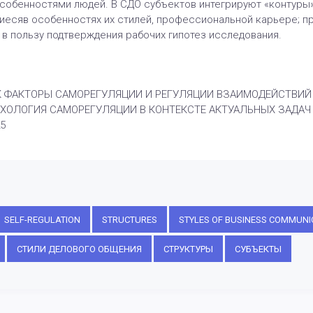
обенностями людей. В СДО субъектов интегрируют «контуры
иесяв особенностях их стилей, профессиональной карьере; пр
в пользу подтверждения рабочих гипотез исследования.
ФАКТОРЫ САМОРЕГУЛЯЦИИ И РЕГУЛЯЦИИ ВЗАИМОДЕЙСТВИЙ СУБЪ
 ПСИХОЛОГИЯ САМОРЕГУЛЯЦИИ В КОНТЕКСТЕ АКТУАЛЬНЫХ ЗАДАЧ 
25
SELF-REGULATION
STRUCTURES
STYLES OF BUSINESS COMMUNI
СТИЛИ ДЕЛОВОГО ОБЩЕНИЯ
СТРУКТУРЫ
СУБЪЕКТЫ