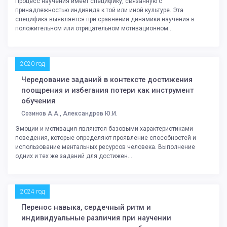
Процесс научения имеет специфику, связанную с
принадлежностью индивида к той или иной культуре. Эта
специфика выявляется при сравнении динамики научения в
положительном или отрицательном мотивационном...
2020 год
Чередование заданий в контексте достижения
поощрения и избегания потери как инструмент
обучения
Созинов А.А., Александров Ю.И.
Эмоции и мотивация являются базовыми характеристиками
поведения, которые определяют проявление способностей и
использование ментальных ресурсов человека. Выполнение
одних и тех же заданий для достижен...
2024 год
Перенос навыка, сердечный ритм и
индивидуальные различия при научении