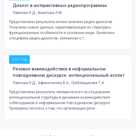
Диалог в интерактивных радиопрограммах
Павлова Н.Д., Вахитова Л.М.
Представлены результаты интент-анализа радио-диалогов.
Получены новые данные, характеризующие их структурно-
функциональные особенности и основные виды. Выявлена
специфика радио-диалогов, связанная с т...
2017 год
Речевое взаимодействие в неформальном
повседневном дискурсе: интенциональный аспект
Павлова Н.Д., Афиногенова В.А., Гребенщикова Т.А.
Представлены результаты эмпирического исследования
интенциональной структуры и динамики взаимодействия
собеседников в неформальном повседневном дискурсе.
Проверена гипотеза о том, что организацию рече...