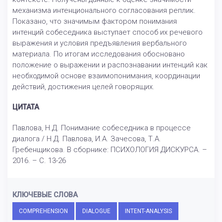
механизма интенционального согласования реплик.
Показано, что значимым фактором понимания
интенций собеседника выступает способ их речевого
выражения и условия предъявления вербального
материала. По итогам исследования обосновано
положение о выражении и распознавании интенций как
необходимой основе взаимопонимания, координации
действий, достижения целей говорящих.
ЦИТАТА
Павлова, Н.Д. Понимание собеседника в процессе
диалога / Н.Д. Павлова, И.А. Зачесова, Т.А.
Гребенщикова. В сборнике: ПСИХОЛОГИЯ ДИСКУРСА. –
2016. – С. 13-26
КЛЮЧЕВЫЕ СЛОВА
COMPREHENSION
DIALOGUE
INTENT-ANALYSIS