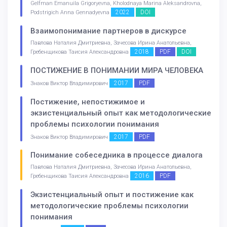
Gelfman Emanuila Grigoryevna, Kholodnaya Marina Aleksandrovna,
2022
DOI
Podstrigich Anna Gennadyevna
Взаимопонимание партнеров в дискурсе
Павлова Наталия Дмитриевна, Зачесова Ирина Анатольевна,
2018
PDF
DOI
Гребенщикова Таисия Александровна
ПОСТИЖЕНИЕ В ПОНИМАНИИ МИРА ЧЕЛОВЕКА
2017
PDF
Знаков Виктор Владимирович
Постижение, непостижимое и
экзистенциальный опыт как методологические
проблемы психологии понимания
2017
PDF
Знаков Виктор Владимирович
Понимание собеседника в процессе диалога
Павлова Наталия Дмитриевна, Зачесова Ирина Анатольевна,
2016
PDF
Гребенщикова Таисия Александровна
Экзистенциальный опыт и постижение как
методологические проблемы психологии
понимания