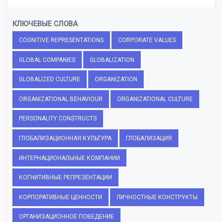
КЛЮЧЕВЫЕ СЛОВА
COGNITIVE REPRESENTATIONS
CORPORATE VALUES
GLOBAL COMPANIES
GLOBALIZATION
GLOBALIZED CULTURE
ORGANIZATION
ORGANIZATIONAL BEHAVIOUR
ORGANIZATIONAL CULTURE
PERSONALITY CONSTRUCTS
ГЛОБАЛИЗАЦИОННАЯ КУЛЬТУРА
ГЛОБАЛИЗАЦИЯ
ИНТЕРНАЦИОНАЛЬНЫЕ КОМПАНИИ
КОГНИТИВНЫЕ РЕПРЕЗЕНТАЦИИ
КОРПОРАТИВНЫЕ ЦЕННОСТИ
ЛИЧНОСТНЫЕ КОНСТРУКТЫ
ОРГАНИЗАЦИОННОЕ ПОВЕДЕНИЕ