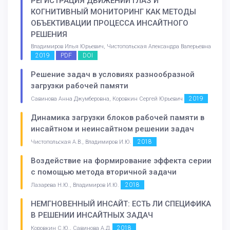
РЕГИСТРАЦИЯ ДВИЖЕНИЙ ГЛАЗ И
КОГНИТИВНЫЙ МОНИТОРИНГ КАК МЕТОДЫ
ОБЪЕКТИВАЦИИ ПРОЦЕССА ИНСАЙТНОГО
РЕШЕНИЯ
Владимиров Илья Юрьевич, Чистопольская Александра Валерьевна
2019
PDF
DOI
Решение задач в условиях разнообразной
загрузки рабочей памяти
2019
Савинова Анна Джумберовна, Коровкин Сергей Юрьевич
Динамика загрузки блоков рабочей памяти в
инсайтном и неинсайтном решении задач
2018
Чистопольская А.В., Владимиров И.Ю.
Воздействие на формирование эффекта серии
с помощью метода вторичной задачи
2018
Лазарева Н.Ю., Владимиров И.Ю.
НЕМГНОВЕННЫЙ ИНСАЙТ: ЕСТЬ ЛИ СПЕЦИФИКА
В РЕШЕНИИ ИНСАЙТНЫХ ЗАДАЧ
2018
Коровкин С.Ю., Савинова А.Д.