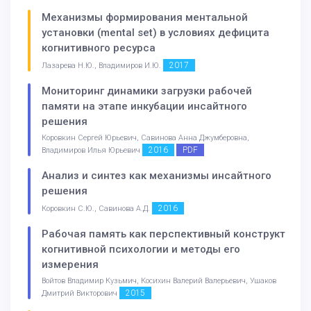
Механизмы формирования ментальной
установки (mental set) в условиях дефицита
когнитивного ресурса
2017
Лазарева Н.Ю., Владимиров И.Ю.
Мониторинг динамики загрузки рабочей
памяти на этапе инкубации инсайтного
решения
Коровкин Сергей Юрьевич, Савинова Анна Джумберовна,
2016
PDF
Владимиров Илья Юрьевич
Анализ и синтез как механизмы инсайтного
решения
2016
Коровкин С.Ю., Савинова А.Д.
Рабочая память как перспективный конструкт
когнитивной психологии и методы его
измерения
Войтов Владимир Кузьмич, Косихин Валерий Валерьевич, Ушаков
2015
Дмитрий Викторович