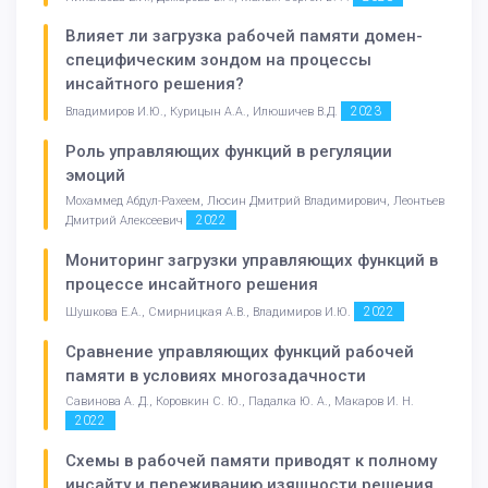
Влияет ли загрузка рабочей памяти домен-
специфическим зондом на процессы
инсайтного решения?
2023
Владимиров И.Ю., Курицын А.А., Илюшичев В.Д.
Роль управляющих функций в регуляции
эмоций
Мохаммед Абдул-Рахеем, Люсин Дмитрий Владимирович, Леонтьев
2022
Дмитрий Алексеевич
Мониторинг загрузки управляющих функций в
процессе инсайтного решения
2022
Шушкова Е.А., Смирницкая А.В., Владимиров И.Ю.
Сравнение управляющих функций рабочей
памяти в условиях многозадачности
Савинова А. Д., Коровкин С. Ю., Падалка Ю. А., Макаров И. Н.
2022
Схемы в рабочей памяти приводят к полному
инсайту и переживанию изящности решения