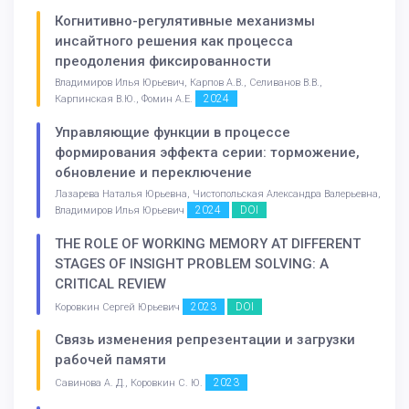
Когнитивно-регулятивные механизмы
инсайтного решения как процесса
преодоления фиксированности
Владимиров Илья Юрьевич, Карпов А.В., Селиванов В.В.,
2024
Карпинская В.Ю., Фомин А.Е.
Управляющие функции в процессе
формирования эффекта серии: торможение,
обновление и переключение
Лазарева Наталья Юрьевна, Чистопольская Александра Валерьевна,
2024
DOI
Владимиров Илья Юрьевич
THE ROLE OF WORKING MEMORY AT DIFFERENT
STAGES OF INSIGHT PROBLEM SOLVING: A
CRITICAL REVIEW
2023
DOI
Коровкин Сергей Юрьевич
Связь изменения репрезентации и загрузки
рабочей памяти
2023
Савинова А. Д., Коровкин С. Ю.