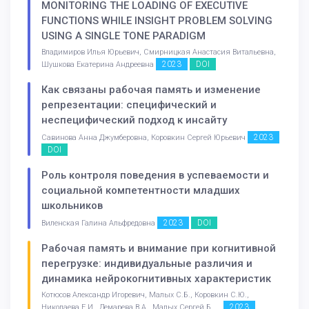
MONITORING THE LOADING OF EXECUTIVE
FUNCTIONS WHILE INSIGHT PROBLEM SOLVING
USING A SINGLE TONE PARADIGM
Владимиров Илья Юрьевич, Смирницкая Анастасия Витальевна,
2023
DOI
Шушкова Екатерина Андреевна
Как связаны рабочая память и изменение
репрезентации: специфический и
неспецифический подход к инсайту
2023
Савинова Анна Джумберовна, Коровкин Сергей Юрьевич
DOI
Роль контроля поведения в успеваемости и
социальной компетентности младших
школьников
2023
DOI
Виленская Галина Альфредовна
Рабочая память и внимание при когнитивной
перегрузке: индивидуальные различия и
динамика нейрокогнитивных характеристик
Котюсов Александр Игоревич, Малых С.Б., Коровкин С.Ю.,
2023
Николаева Е.И., Демарева В.А., Малых Сергей Б. . .