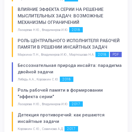
ВЛИЯНИЕ ЭФФЕКТА СЕРИИ НА РЕШЕНИЕ
МЫСЛИТЕЛЬНЫХ ЗАДАЧ: ВОЗМОЖНЫЕ
МЕХАНИЗМЫ ОГРАНИЧЕНИЙ
2018
Лазарева Н.Ю., Владимиров И.Ю.
РОЛЬ ЦЕНТРАЛЬНОГО ИСПОЛНИТЕЛЯ РАБОЧЕЙ
ПАМЯТИ В РЕШЕНИИ ИНСАЙТНЫХ ЗАДАЧ
2018
PDF
Маркина П.Н., Владимиров И.Ю., Мартюшова Н.А.
Бессознательная природа инсайта: парадигма
двойной задачи
2018
Лебедь А.А., Коровкин С.Ю.
Роль рабочей памяти в формировании
"эффекта серии"
2017
Лазарева Н.Ю., Владимиров И.Ю.
Детекция противоречий: как решаются
инсайтные задачи
2017
Коровкин С.Ю., Савинова А.Д.