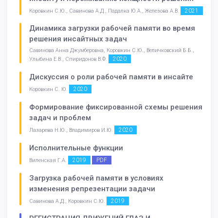
2021
Коровкин С.Ю., Савинова А.Д., Падалка Ю.А., Железова А.В.
Динамика загрузки рабочей памяти во время
решения инсайтных задач
Савинова Анна Джумберовна, Коровкин С.Ю., Величковский Б.Б.,
2020
Улыбина Е.В., Спиридонов В.Ф.
Дискуссия о роли рабочей памяти в инсайте
2020
Коровкин С. Ю.
Формирование фиксированной схемы решения
задач и проблем
2020
Лазарева Н.Ю., Владимиров И.Ю.
Исполнительные функции
2019
PDF
Виленская Г.А.
Загрузка рабочей памяти в условиях
изменения репрезентации задачи
2019
Савинова А.Д., Коровкин С.Ю.