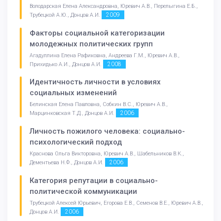
Володарская Елена Александровна, Юревич А.В., Перелыгина Е.Б.,
2009
Трубецкой А.Ю., Донцов А.И.
Факторы социальной категоризации
молодежных политических групп
Агадуллина Елена Рафиковна, Андреева Г.М., Юревич А.В.,
2008
Прихидько А.И., Донцов А.И.
Идентичность личности в условиях
социальных изменений
Белинская Елена Павловна, Собкин В.С., Юревич А.В.,
2006
Марцинковская Т.Д., Донцов А.И.
Личность пожилого человека: социально-
психологический подход
Краснова Ольга Викторовна, Юревич А.В., Шабельников В.К.,
2006
Дементьева Н.Ф., Донцов А.И.
Категория репутации в социально-
политической коммуникации
Трубецкой Алексей Юрьевич, Егорова Е.В., Семенов В.Е., Юревич А.В.,
2006
Донцов А.И.