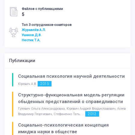
Файлов с публикациями
5
Топ 3 сотрудников-соавторов
Журавлёв А.Л.
Ушаков Д.В.
Нестик Т.А.
Публикации
Социальная психология научной деятельности
2013
Юревич А.В.
Структурно-функциональная модель регуляции
обыденных представлений о справедливости
Гулевич Ольга Александровна, Юревич Андрей Владиславович, Асеев
2012
Владимир Георгиевич, Стефаненко Тать. . .
Социально-психологическая концепция
имиджа науки в обществе