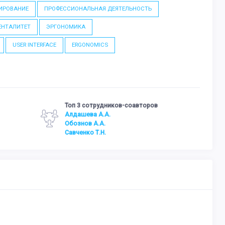
ИРОВАНИЕ
ПРОФЕССИОНАЛЬНАЯ ДЕЯТЕЛЬНОСТЬ
ЕНТАЛИТЕТ
ЭРГОНОМИКА
USER INTERFACE
ERGONOMICS
Топ 3 сотрудников-соавторов
Алдашева А.А.
Обознов А.А.
Савченко Т.Н.