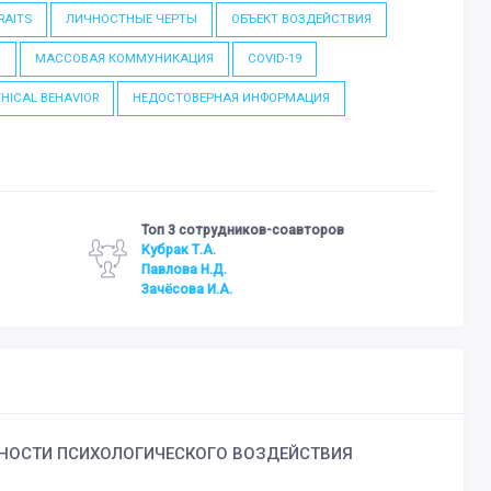
RAITS
ЛИЧНОСТНЫЕ ЧЕРТЫ
ОБЪЕКТ ВОЗДЕЙСТВИЯ
N
МАССОВАЯ КОММУНИКАЦИЯ
COVID-19
HICAL BEHAVIOR
НЕДОСТОВЕРНАЯ ИНФОРМАЦИЯ
Топ 3 сотрудников-соавторов
Кубрак Т.А.
Павлова Н.Д.
Зачёсова И.А.
ВНОСТИ ПСИХОЛОГИЧЕСКОГО ВОЗДЕЙСТВИЯ