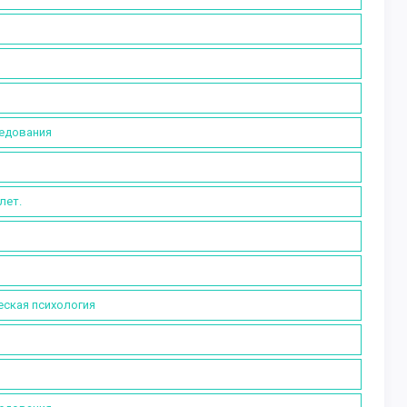
ледования
лет.
еская психология