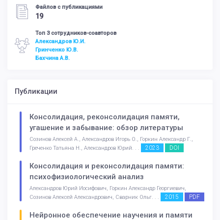
Файлов с публикациями
19
Топ 3 сотрудников-соавторов
Александров Ю.И.
Гринченко Ю.В.
Бахчина А.В.
Публикации
Консолидация, реконсолидация памяти,
угашение и забывание: обзор литературы
Созинов Алексей А., Александров Игорь О., Горкин Александр Г.,
2023
DOI
Греченко Татьяна Н., Александров Юрий. . .
Консолидация и реконсолидация памяти:
психофизиологический анализ
Александров Юрий Иосифович, Горкин Александр Георгиевич,
2015
PDF
Созинов Алексей Александрович, Сварник Ольг. . .
Нейронное обеспечение научения и памяти