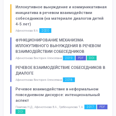
Иллокутивное вынуждение и коммуникативная
инициатива в речевом взаимодействии
собеседников (на материале диалогов детей
4-5 лет)
2020
Афиногенова В.А.
ФУНКЦИОНИРОВАНИЕ МЕХАНИЗМА
ИЛЛОКУТИВНОГО ВЫНУЖДЕНИЯ В РЕЧЕВОМ
ВЗАИМОДЕЙСТВИИ СОБЕСЕДНИКОВ
2019
PDF
DOI
Афиногенова Виктория Алексеевна
РЕЧЕВОЕ ВЗАИМОДЕЙСТВИЕ СОБЕСЕДНИКОВ В
ДИАЛОГЕ
2018
Афиногенова Виктория Алексеевна
Речевое взаимодействие в неформальном
повседневном дискурсе: интенциональный
аспект
2017
PDF
Павлова Н.Д., Афиногенова В.А., Гребенщикова Т.А.
DOI