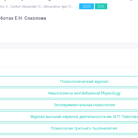
2023
DOI
y V., Gorkin Alexander G., Alexandrov Igor O., . . .
отах Е.Н. Соколова
Психологический журнал
Neuroscience and Behavioral Physiology
Экспериментальная психология
Журнал высшей нервной деятельности им. И.П. Павлов
Психология третьего тысячелетия.