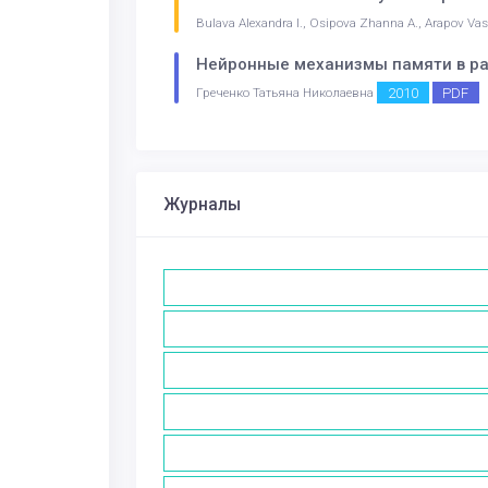
Bulava Alexandra I., Osipova Zhanna A., Arapov Vasili
Нейронные механизмы памяти в раб
2010
PDF
Греченко Татьяна Николаевна
Журналы