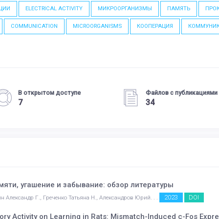
ЦИИ
ELECTRICAL ACTIVITY
МИКРООРГАНИЗМЫ
ПАМЯТЬ
ПРО
COMMUNICATION
MICROORGANISMS
КООПЕРАЦИЯ
КОММУНИ
В открытом доступе
Файлов с публикациями
7
34
яти, угашение и забывание: обзор литературы
2023
DOI
н Александр Г., Греченко Татьяна Н., Александров Юрий. . .
ory Activity on Learning in Rats: Mismatch-Induced c-Fos Expre