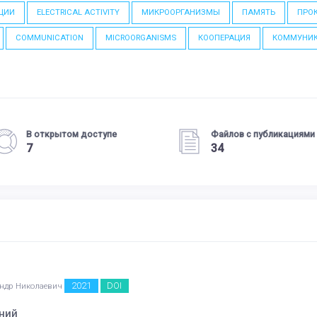
ЦИИ
ELECTRICAL ACTIVITY
МИКРООРГАНИЗМЫ
ПАМЯТЬ
ПРО
COMMUNICATION
MICROORGANISMS
КООПЕРАЦИЯ
КОММУНИ
В открытом доступе
Файлов с публикациями
7
34
2021
DOI
андр Николаевич
ний