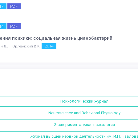
17
PDF
14
PDF
ния психики: социальная жизнь цианобактерий
2014
ин Д.Л., Орлеанский В.К.
Психологический журнал
Neuroscience and Behavioral Physiology
Экспериментальная психология
Журнал высшей нервной деятельности им. И.П. Павлов