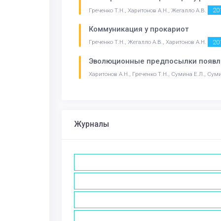
20
Греченко Т.Н., Харитонов А.Н., Жегалло А.В.
Коммуникация у прокариот
20
Греченко Т.Н., Жегалло А.В., Харитонов А.Н.
Эволюционные предпосылки появле
Харитонов А.Н., Греченко Т.Н., Сумина Е.Л., Сум
Журналы