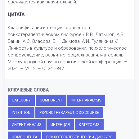
оценивается как значительный.
ЦИТАТА
Классификации интенций терапевта в
психотерапевтическом дискурсе / В.В. Латынов, А.В.
Ванин, А.С. Власова, Е.Н. Дымова, А.И. Тулянкина //
Личность в культуре и образовании: психологическое
сопровождение, развитие, социализация: материалы
Международной научно-практической конференции. –
2024. – № 12. – С. 341-347
КЛЮЧЕВЫЕ СЛОВА
CATEGORY
COMPONENT
INTENT ANALYSIS
INTENTION
PSYCHOTHERAPEUTIC DISCOURSE
ИНТЕНТ-АНАЛИЗ
ИНТЕНЦИЯ
КАТЕГОРИЯ
КОМПОНЕНТА
ПСИХОТЕРАПЕВТИЧЕСКИЙ ДИСКУРС