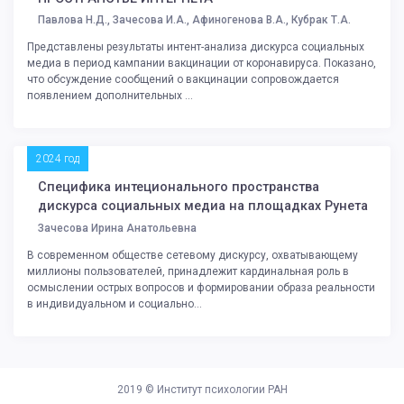
Павлова Н.Д., Зачесова И.А., Афиногенова В.А., Кубрак Т.А.
Представлены результаты интент-анализа дискурса социальных
медиа в период кампании вакцинации от коронавируса. Показано,
что обсуждение сообщений о вакцинации сопровождается
появлением дополнительных ...
2024 год
Специфика интеционального пространства
дискурса социальных медиа на площадках Рунета
Зачесова Ирина Анатольевна
В современном обществе сетевому дискурсу, охватывающему
миллионы пользователей, принадлежит кардинальная роль в
осмыслении острых вопросов и формировании образа реальности
в индивидуальном и социально...
2019 ©
Институт психологии РАН