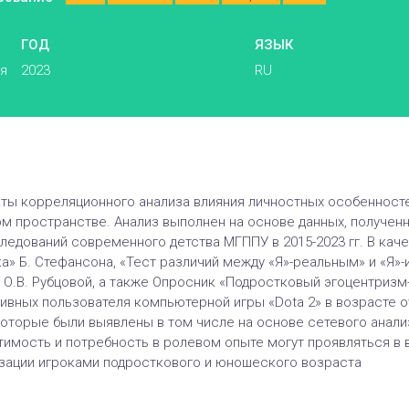
ГОД
ЯЗЫК
ья
2023
RU
ты корреляционного анализа влияния личностных особенностей
м пространстве. Анализ выполнен на основе данных, полученн
едований современного детства МГППУ в 2015-2023 гг. В кач
» Б. Стефансона, «Тест различий между «Я»-реальным» и «Я»-ид
О.В. Рубцовой, а также Опросник «Подростковый эгоцентризм-
ивных пользователя компьютерной игры «Dota 2» в возрасте от
оторые были выявлены в том числе на основе сетевого анализ
имость и потребность в ролевом опыте могут проявляться в в
зации игроками подросткового и юношеского возраста