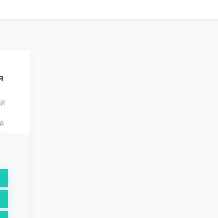
я
ИИ
й