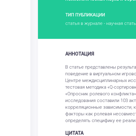
ТИП ПУБЛИКАЦИИ
статья в журнале - научная стат
АННОТАЦИЯ
В статье представлены результа
поведение в виртуальном игрово
Центре междисциплинарных иссл
тестовая методика «Q-сортировка
«Опросник ролевого конфликта» 
исследования составили 103 акт
корреляционные зависимости, к
факторы как ролевая несовмест
определять специфику ее реали
ЦИТАТА