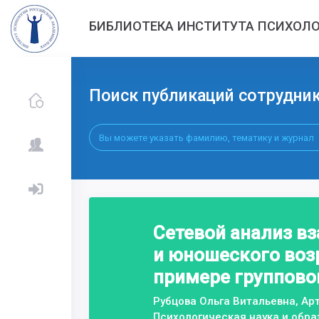
БИБЛИОТЕКА ИНСТИТУТА ПСИХОЛО
Поиск публикаций сотрудни
Сетевой анализ в
и юношеского возр
примере групповой
Рубцова Ольга Витальевна, Ар
Психологическая наука и обр