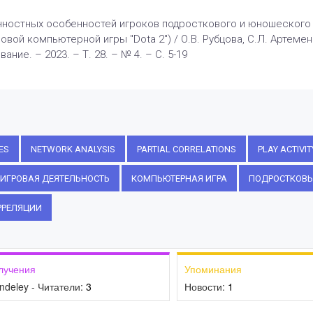
чностных особенностей игроков подросткового и юношеского 
вой компьютерной игры "Dota 2") / О.В. Рубцова, С.Л. Артеменк
ние. – 2023. – Т. 28. – № 4. – С. 5-19
ES
NETWORK ANALYSIS
PARTIAL CORRELATIONS
PLAY ACTIVIT
ИГРОВАЯ ДЕЯТЕЛЬНОСТЬ
КОМПЬЮТЕРНАЯ ИГРА
ПОДРОСТКОВЫ
РРЕЛЯЦИИ
лучения
Упоминания
ndeley - Читатели:
3
Новости:
1