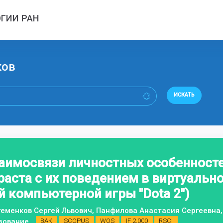
ГИИ РАН
ков
ИСКАТЬ
заимосвязи личностных особенност
аста с их поведением в виртуально
 компьютерной игры "Dota 2")
теменков Сергей Львович, Панфилова Анастасия Сергеевна
азование
ВАК
SCOPUS
WOS
IF 2,000
RSCI