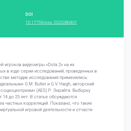
DOI
10.17759/pse.2023280401
 игроков видеоигры «Dota 2» на их
ых в ходе серии исследований, проведенных в
естве методик исследования применялись:
еальным» G.M. Butler и G.V. Haigh, авторский
социоцентризм» (AES) Р. Энрайта. Выборку
 14 до 25 лет. В статье обсуждаются
а частных корреляций. Показано, что такие
иртуальной игровой деятельности и отчасти