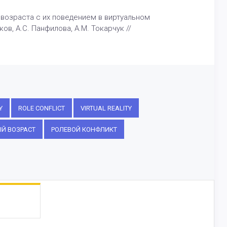
возраста с их поведением в виртуальном
ов, А.С. Панфилова, А.М. Токарчук //
Y
ROLE CONFLICT
VIRTUAL REALITY
Й ВОЗРАСТ
РОЛЕВОЙ КОНФЛИКТ