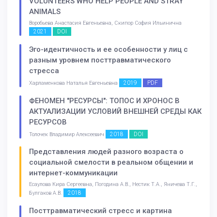
VOLUNTEERS WHO HELP PEOPLE AND STRAY
ANIMALS
Воробьева Анастасия Евгеньевна, Скипор София Ильинична
2021
DOI
Эго-идентичность и ее особенности у лиц с
разным уровнем посттравматического
стресса
2019
PDF
Харламенкова Наталья Евгеньевна
ФЕНОМЕН "РЕСУРСЫ": ТОПОС И ХРОНОС В
АКТУАЛИЗАЦИИ УСЛОВИЙ ВНЕШНЕЙ СРЕДЫ КАК
РЕСУРСОВ
2018
DOI
Толочек Владимир Алексеевич
Представления людей разного возраста о
социальной смелости в реальном общении и
интернет-коммуникации
Есаулова Кира Сергеевна, Погодина А.В., Нестик Т.А., Яничева Т.Г.,
2018
Булгаков А.В.
Посттравматический стресс и картина