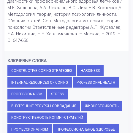
диагностики профессионального здоровья летчиков /
М.Е. Зеленова, А.А. Лекалов, В.С. Лим, Е.В. Костенко //
Методология, теория, история психологии личности. :
Сборник статей. Сер. Методология, история и теория
психологии Ответственные редакторы А.Л. Журавлев,
Е.А. Никитина, Н.Е. Харламенкова. – Москва, – 2019. –
С. 647-656
КЛЮЧЕВЫЕ СЛОВА
CONSTRUCTIVE COPING STRATEGIES
HARDINESS
INTERNAL RESOURCES OF COPING
PROFESSIONAL HEALTH
PROFESSIONALISM
STRESS
ВНУТРЕННИЕ РЕСУРСЫ СОВЛАДАНИЯ
ЖИЗНЕСТОЙКОСТЬ
КОНСТРУКТИВНОСТЬ КОПИНГ-СТРАТЕГИЙ
ПРОФЕССИОНАЛИЗМ
ПРОФЕССИОНАЛЬНОЕ ЗДОРОВЬЕ